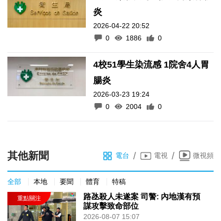
炎
2026-04-22 20:52
0
1886
0
4校51學生染流感 1院舍4人胃
腸炎
2026-03-23 19:24
0
2004
0
其他新聞
/
/
電台
電視
微視頻
全部
本地
要聞
體育
特稿
路氹殺人未遂案 司警: 內地漢有預
謀攻擊致命部位
2026-08-07 15:07