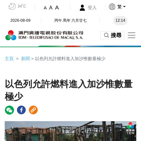
34˚C
繁
A
A
登入
A
2026-08-09
丙午 馬年 六月廿七
12:14
搜尋
主頁
新聞
> 以色列允許燃料進入加沙惟數量極少
以色列允許燃料進入加沙惟數量
極少