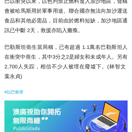
巴以衝突以來，以色列禁止燃料進入加沙地區，聲稱
會被哈馬斯用於軍事用途。聯合國亦無法向加沙運送
食品和其他必需品，目前由於燃料短缺，加沙地區通
訊已中斷 2天，救援亦陷入癱瘓。
巴勒斯坦衛生當局稱，已有超過 1.1萬名巴勒斯坦人
在衝突中喪生，其中3分之2是婦女和未成年人。另有
2,700人失踪，相信不少人被埋在廢墟下。(林智文
葉永貞)
#以巴衝突