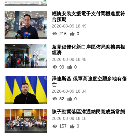
輕軌安裝支援電子支付閘機進度符
合預期
2026-08-09 18:49
216
0
意見倡優化新口岸區佈局助擴票根
經濟
2026-08-09 18:45
99
0
澤連斯基:俄軍高強度空襲多地有傷
亡
2026-08-09 18:34
82
0
陳子勁冀落區溝通納民意成新常態
2026-08-09 18:18
157
0