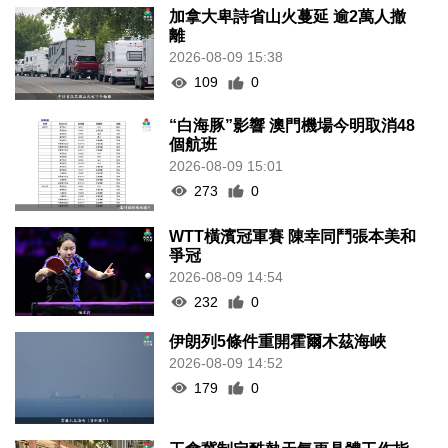
加拿大卑詩省山火蔓延 逾2萬人撤
離
2026-08-09 15:38
109
0
“白海豚”影響 澳門機場今明取消48
個航班
2026-08-09 15:01
273
0
WTT橫濱冠軍賽 陳幸同鬥張本美和
爭冠
2026-08-09 14:54
232
0
伊朗列5條件重開霍爾木茲海峽
2026-08-09 14:52
179
0