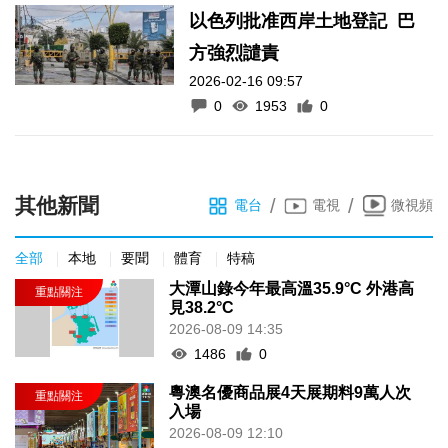
以色列批准西岸土地登記 巴
方強烈譴責
2026-02-16 09:57
0
1953
0
其他新聞
/
/
電台
電視
微視頻
全部
本地
要聞
體育
特稿
大潭山錄今年最高溫35.9°C 外港高
見38.2°C
2026-08-09 14:35
1486
0
粵澳名優商品展4天展期料9萬人次
入場
2026-08-09 12:10