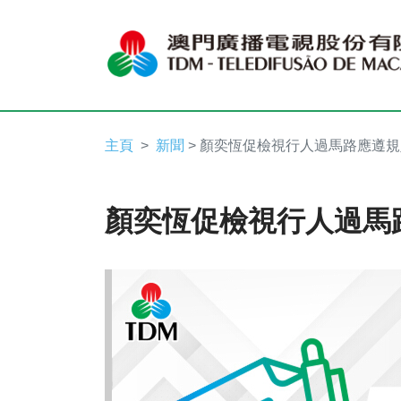
主頁
新聞
> 顏奕恆促檢視行人過馬路應遵規
顏奕恆促檢視行人過馬