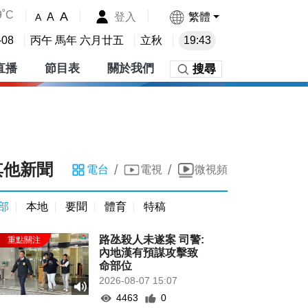
9˚C
A
登入
繁體
A
A
-08
丙午 馬年 六月廿五
立秋
19:43
直播
節目表
關於我們
搜尋
其他新聞
/
/
電台
電視
微視頻
部
本地
要聞
體育
特稿
路氹殺人未遂案 司警:
內地漢有預謀攻擊致
命部位
2026-08-07 15:07
4463
0