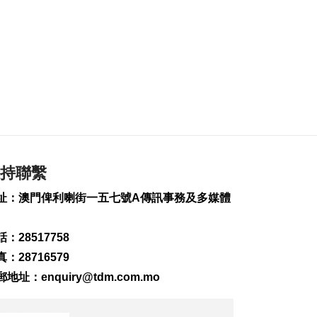
2026-08-07 19:44
132
0
政府啟梳理樓宇外牆
維修防火安全監管流
程
2026-08-07 19:41
169
0
“白海豚”料今晚移入
東海 多地提前防颱
持聯繫
2026-08-07 19:27
264
0
址：澳門俾利喇街一五七號A傳訊事務及多媒體
議事亭前地大三巴等
一帶將滅蚊
：28517758
2026-08-07 19:24
：28716579
140
0
郵地址：
enquiry@tdm.com.mo
7旬翁流感重症須深切
治療