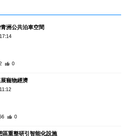
增青洲公共泊車空間
17:14
2
0
拓展寵物經濟
11:12
66
0
憩區重整研引智能化設施