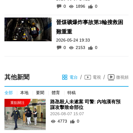
0
1896
0
晉煤礦爆炸事故第3輪搜救困
難重重
2026-05-24 19:33
0
2153
0
其他新聞
/
/
電台
電視
微視頻
全部
本地
要聞
體育
特稿
路氹殺人未遂案 司警: 內地漢有預
謀攻擊致命部位
2026-08-07 15:07
4773
0