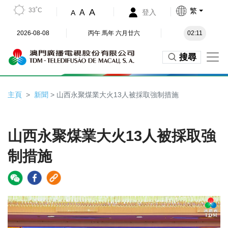
33˚C
繁
A
A
登入
A
2026-08-08
丙午 馬年 六月廿六
02:11
搜尋
主頁
新聞
> 山西永聚煤業大火13人被採取強制措施
山西永聚煤業大火13人被採取強
制措施