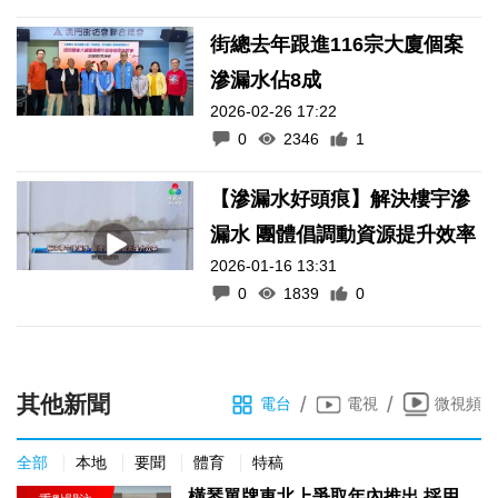
街總去年跟進116宗大廈個案
滲漏水佔8成
2026-02-26 17:22
0
2346
1
【滲漏水好頭痕】解決樓宇滲
漏水 團體倡調動資源提升效率
2026-01-16 13:31
0
1839
0
其他新聞
/
/
電台
電視
微視頻
全部
本地
要聞
體育
特稿
橫琴單牌車北上爭取年內推出 採用