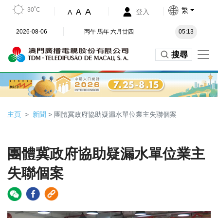
30˚C
繁
A
A
登入
A
2026-08-06
丙午 馬年 六月廿四
05:13
搜尋
主頁
新聞
> 團體冀政府協助疑漏水單位業主失聯個案
團體冀政府協助疑漏水單位業主
失聯個案
Video