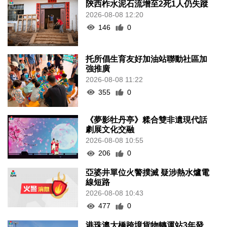
陝西柞水泥石流增至2死1人仍失蹤
2026-08-08 12:20
146
0
托所倡生育友好加油站聯動社區加
強推廣
2026-08-08 11:22
355
0
《夢影牡丹亭》糅合雙非遺現代話
劇展文化交融
2026-08-08 10:55
206
0
亞婆井單位火警撲滅 疑涉熱水爐電
線短路
2026-08-08 10:43
477
0
港珠澳大橋跨境貨物轉運站3年發