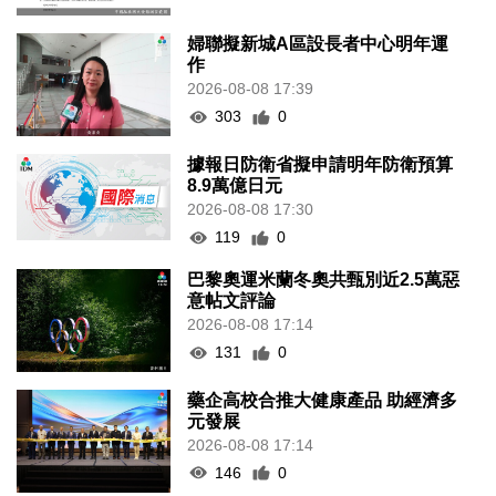
婦聯擬新城A區設長者中心明年運
作
2026-08-08 17:39
303
0
據報日防衛省擬申請明年防衛預算
8.9萬億日元
2026-08-08 17:30
119
0
巴黎奧運米蘭冬奧共甄別近2.5萬惡
意帖文評論
2026-08-08 17:14
131
0
藥企高校合推大健康產品 助經濟多
元發展
2026-08-08 17:14
146
0