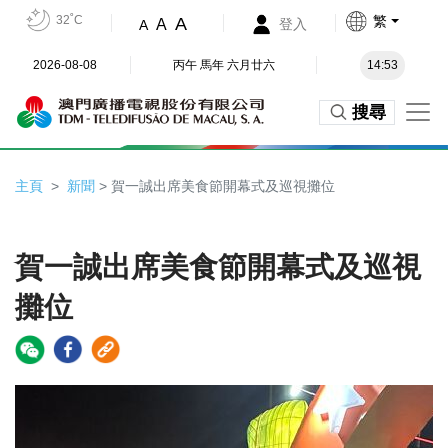
32˚C
繁
A
A
登入
A
2026-08-08
丙午 馬年 六月廿六
14:53
搜尋
主頁
新聞
> 賀一誠出席美食節開幕式及巡視攤位
賀一誠出席美食節開幕式及巡視
攤位