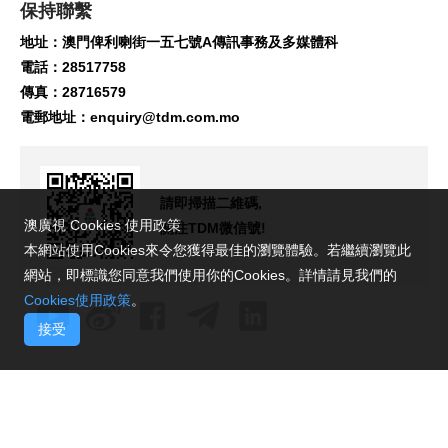
保持聯繫
地址：澳門俾利喇街一五七號A傳訊事務及多媒體科
電話：28517758
傳真：28716579
電郵地址：
enquiry@tdm.com.mo
請即掃描二維碼,
澳廣視 Cookies 使用政策
關注TDM微信號!
本網站使用Cookies來令您獲得最佳的瀏覽體驗。若繼續瀏覽此
網站，即標識您同意我們使用你的Cookies。詳情請見我們的
Cookies使用政策
。
接受