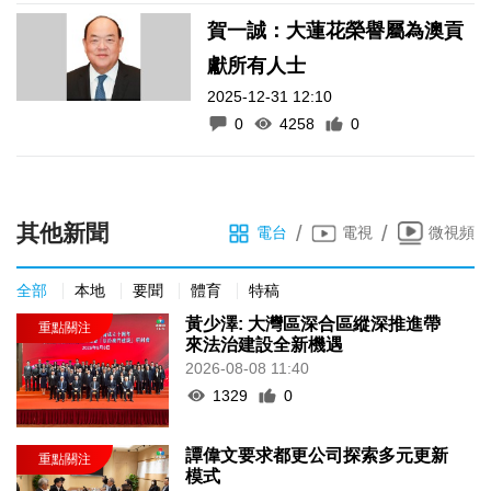
賀一誠：大蓮花榮譽屬為澳貢
獻所有人士
2025-12-31 12:10
0
4258
0
其他新聞
/
/
電台
電視
微視頻
全部
本地
要聞
體育
特稿
黃少澤: 大灣區深合區縱深推進帶
來法治建設全新機遇
2026-08-08 11:40
1329
0
譚偉文要求都更公司探索多元更新
模式