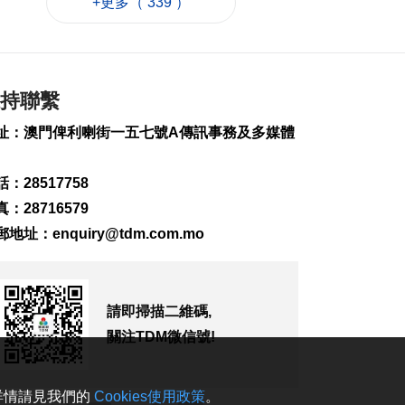
+更多（ 339 ）
素
2026-08-08 19:15
174
0
中國駐泰大使館籲文
明理性有序參與活動
持聯繫
2026-08-08 18:25
址：澳門俾利喇街一五七號A傳訊事務及多媒體
178
0
婦聯擬新城A區設長者
：28517758
中心明年運作
：28716579
2026-08-08 17:39
郵地址：
enquiry@tdm.com.mo
359
0
據報日防衛省擬申請
明年防衛預算8.9萬億
日元
請即掃描二維碼,
2026-08-08 17:30
關注TDM微信號!
149
0
巴黎奧運米蘭冬奧共
。詳情請見我們的
Cookies使用政策
。
甄別近2.5萬惡意帖文