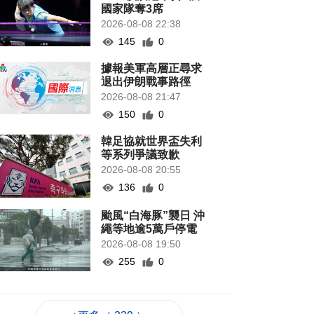
國家隊奪3席
2026-08-08 22:38
145
0
據報美軍高層正尋求
退出伊朗戰事路徑
2026-08-08 21:47
150
0
韓足協就世界盃失利
等系列爭議致歉
2026-08-08 20:55
136
0
颱風“白海豚”襲日 沖
繩等地逾5萬戶停電
2026-08-08 19:50
255
0
當局稱探討賽事周邊
體驗加入更多科技元