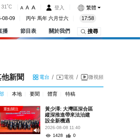
31˚C
A
登入
繁體
A
A
-08-09
丙午 馬年 六月廿六
17:58
直播
節目表
關於我們
搜尋
其他新聞
/
/
電台
電視
微視頻
部
本地
要聞
體育
特稿
黃少澤: 大灣區深合區
縱深推進帶來法治建
設全新機遇
2026-08-08 11:40
1428
0