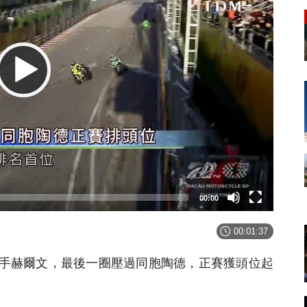
00:00
00:01:37
手赫爾文，最後一圈壓過同胞陶德，正賽獲頭位起