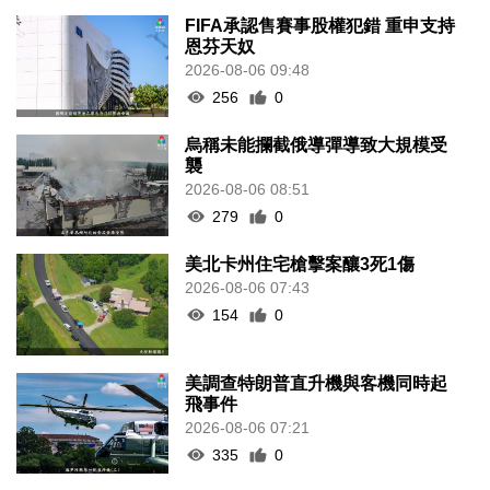
FIFA承認售賽事股權犯錯 重申支持
恩芬天奴
2026-08-06 09:48
256
0
烏稱未能攔截俄導彈導致大規模受
襲
2026-08-06 08:51
279
0
美北卡州住宅槍擊案釀3死1傷
2026-08-06 07:43
154
0
美調查特朗普直升機與客機同時起
飛事件
2026-08-06 07:21
335
0