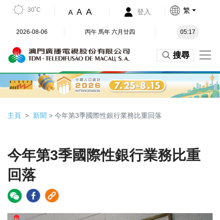
30˚C
繁
A
A
登入
A
2026-08-06
丙午 馬年 六月廿四
05:17
搜尋
主頁
新聞
> 今年第3季國際性銀行業務比重回落
今年第3季國際性銀行業務比重
回落