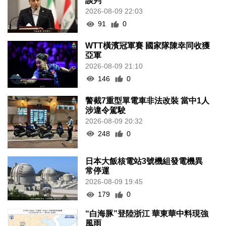
談判
2026-08-09 22:03
91
0
WTT橫濱冠軍賽 國家隊陳幸同收獲
亞軍
2026-08-09 21:10
146
0
警截7重型單電車非法改裝 當中1人
涉違令駕駛
2026-08-09 20:32
248
0
日本大飯核電站3號機組發電機異
常停運
2026-08-09 19:45
179
0
“白海豚”登陸浙江 華東華中料現強
風雨