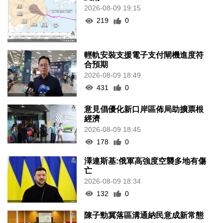
2026-08-09 19:15
219
0
輕軌安裝支援電子支付閘機進度符
合預期
2026-08-09 18:49
431
0
意見倡優化新口岸區佈局助擴票根
經濟
2026-08-09 18:45
178
0
澤連斯基:俄軍高強度空襲多地有傷
亡
2026-08-09 18:34
132
0
陳子勁冀落區溝通納民意成新常態