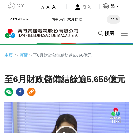
32˚C
繁
A
A
登入
A
2026-08-09
丙午 馬年 六月廿七
15:19
搜尋
主頁
新聞
> 至6月財政儲備結餘逾5,656億元
至6月財政儲備結餘逾5,656億元
Video
Player