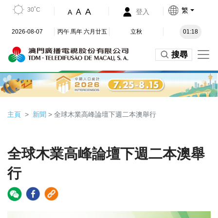
30˚C
繁
A
A
登入
A
2026-08-07
丙午 馬年 六月廿五
立秋
01:18
搜尋
主頁
新聞
> 全球木業高峰論壇下週二本澳舉行
全球木業高峰論壇下週二本澳舉
行