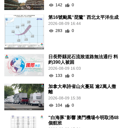
142
0
第16號颱風“琵鷺” 西北太平洋生成
2026-08-09 16:44
283
0
日長野縣泥石流致道路無法通行 料
約390人被困
2026-08-09 16:03
133
0
加拿大卑詩省山火蔓延 逾2萬人撤
離
2026-08-09 15:38
104
0
“白海豚”影響 澳門機場今明取消48
個航班