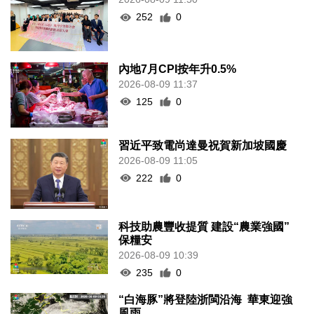
252
0
內地7月CPI按年升0.5%
2026-08-09 11:37
125
0
習近平致電尚達曼祝賀新加坡國慶
2026-08-09 11:05
222
0
科技助農豐收提質 建設“農業強國”
保糧安
2026-08-09 10:39
235
0
“白海豚”將登陸浙閩沿海 華東迎強
風雨