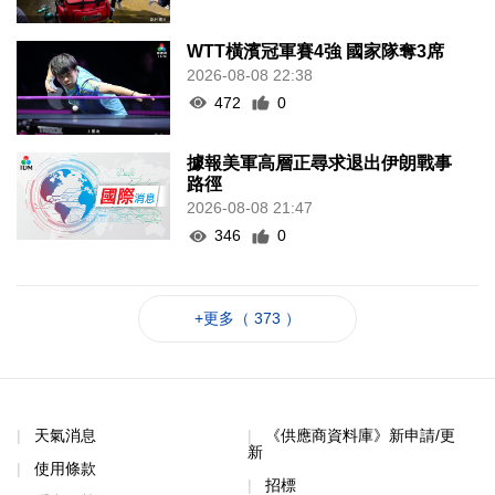
WTT橫濱冠軍賽4強 國家隊奪3席
2026-08-08 22:38
472
0
據報美軍高層正尋求退出伊朗戰事
路徑
2026-08-08 21:47
346
0
+更多（ 373 ）
天氣消息
《供應商資料庫》新申請/更
新
使用條款
招標