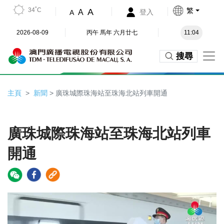
34˚C
繁
A
A
登入
A
2026-08-09
丙午 馬年 六月廿七
11:04
搜尋
主頁
新聞
> 廣珠城際珠海站至珠海北站列車開通
廣珠城際珠海站至珠海北站列車
開通
Video
Player