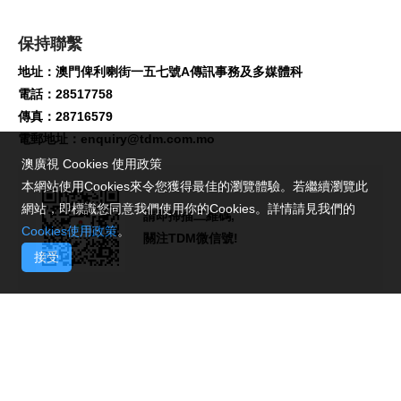
保持聯繫
地址：澳門俾利喇街一五七號A傳訊事務及多媒體科
電話：28517758
傳真：28716579
電郵地址：
enquiry@tdm.com.mo
澳廣視 Cookies 使用政策
本網站使用Cookies來令您獲得最佳的瀏覽體驗。若繼續瀏覽此
網站，即標識您同意我們使用你的Cookies。詳情請見我們的
請即掃描二維碼,
Cookies使用政策
。
關注TDM微信號!
接受