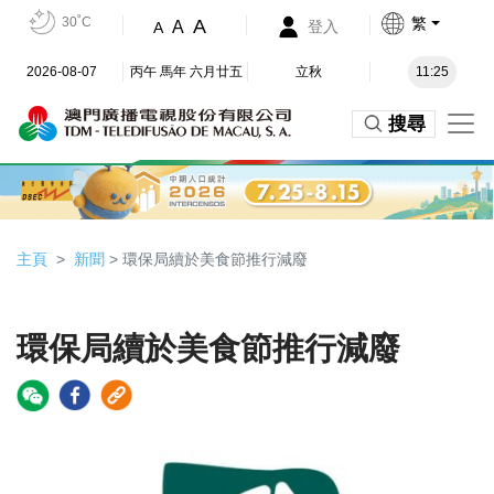
30˚C
繁
A
A
登入
A
2026-08-07
丙午 馬年 六月廿五
立秋
11:25
搜尋
主頁
新聞
> 環保局續於美食節推行減廢
環保局續於美食節推行減廢