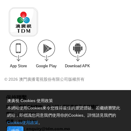
App Store
Google Play
Download APK
© 2026 澳門廣播電視股份有限公司版權所有
保持聯繫
澳廣視 Cookies 使用政策
地址：澳門俾利喇街一五七號A傳訊事務及多媒體科
本網站使用Cookies來令您獲得最佳的瀏覽體驗。若繼續瀏覽此
電話：28517758
網站，即標識您同意我們使用你的Cookies。詳情請見我們的
傳真：28716579
Cookies使用政策
。
電郵地址：
enquiry@tdm.com.mo