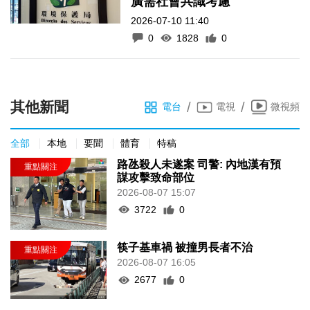
廣需社會共識考慮
2026-07-10 11:40
0
1828
0
其他新聞
/
/
電台
電視
微視頻
全部
本地
要聞
體育
特稿
路氹殺人未遂案 司警: 內地漢有預
謀攻擊致命部位
2026-08-07 15:07
3722
0
筷子基車禍 被撞男長者不治
2026-08-07 16:05
2677
0