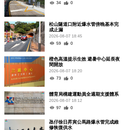
34
0
松山隧道口附近爆水管傍晚基本完
成止漏
2026-08-07 18:45
59
0
橙色高溫提示生效 避暑中心延長夜
間開放
2026-08-07 18:20
73
0
體育局構建運動員全週期支援體系
2026-08-07 18:12
97
0
氹仔徐日昇寅公馬路爆水管完成維
修恢復供水