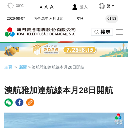
30˚C
繁
A
A
登入
A
2026-08-07
丙午 馬年 六月廿五
立秋
01:53
搜尋
主頁
新聞
> 澳航雅加達航線本月28日開航
澳航雅加達航線本月28日開航