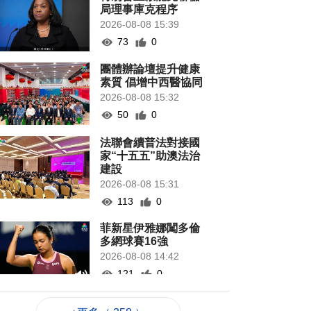
局理事庫克程序
2026-08-08 15:39
73
0
團體辦論壇提升健康
素質 倡增中西醫協同
2026-08-08 15:32
50
0
法聯會續普法對接國
家“十五五”助澳法治
建設
2026-08-08 15:31
113
0
菲新星伊雅娜闖多倫
多網球賽16強
2026-08-08 14:42
121
0
涉路氹酒店外殺人未