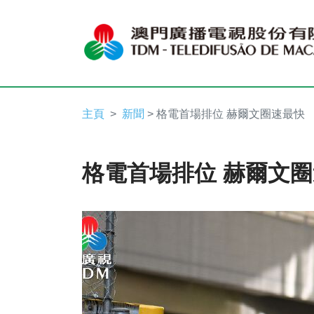
主頁
新聞
> 格電首場排位 赫爾文圈速最快
格電首場排位 赫爾文