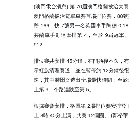
(澳門電台消息) 第 70屆澳門格蘭披治大
澳門格蘭披治電單車賽首場排位賽，88號
秒 166，快 7號另一名英國車手陶德 0.
芬蘭車手哥達摩排第 4，至於 9屆冠軍、
912。
排位賽共安排 45分鐘，在開始後不久，
示紅旗清理賽道，並在暫停約 12分鐘後
速，其中赫爾文造出全場最快時間，至於達查
上第 3，令路達跌至第 5。
根據賽會安排，格電第 2場排位賽安排於下午
上 8時 40分上演，共賽 12個圈。 (鄭裕華