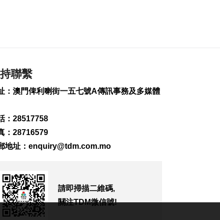
化交融
2026-08-08 10:55
173
0
亞婆井單位火警撲滅
疑涉熱水爐電線短路
2026-08-08 10:43
持聯繫
384
0
址：澳門俾利喇街一五七號A傳訊事務及多媒體
港珠澳大橋跨境貨物
轉運站3年發揮物流實
用
：28517758
2026-08-08 10:34
：28716579
184
0
郵地址：
enquiry@tdm.com.mo
美上訴法院維持白宮
宴會廳改造停工令
2026-08-08 10:32
請即掃描二維碼,
159
0
關注TDM微信號!
澤連斯基訪塞爾維亞
冀建設性合作