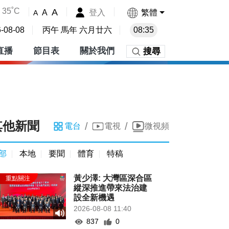
35˚C
A
登入
繁體
A
A
-08-08
丙午 馬年 六月廿六
08:35
直播
節目表
關於我們
搜尋
其他新聞
/
/
電台
電視
微視頻
部
本地
要聞
體育
特稿
黃少澤: 大灣區深合區
縱深推進帶來法治建
設全新機遇
2026-08-08 11:40
837
0