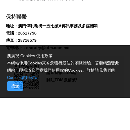
保持聯繫
地址：澳門俾利喇街一五七號A傳訊事務及多媒體科
電話：28517758
傳真：28716579
電郵地址：
enquiry@tdm.com.mo
澳廣視 Cookies 使用政策
本網站使用Cookies來令您獲得最佳的瀏覽體驗。若繼續瀏覽此
網站，即標識您同意我們使用你的Cookies。詳情請見我們的
請即掃描二維碼,
Cookies使用政策
。
關注TDM微信號!
接受