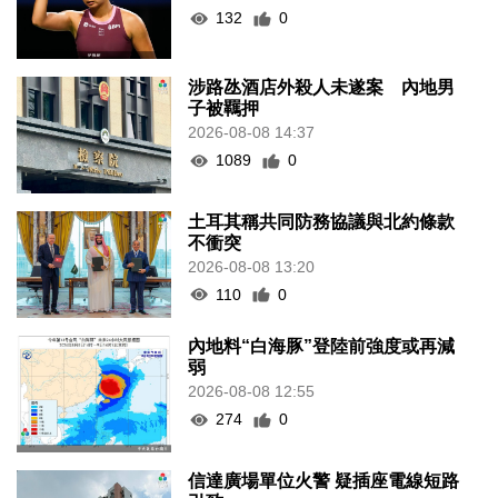
132
0
涉路氹酒店外殺人未遂案 內地男
子被羈押
2026-08-08 14:37
1089
0
土耳其稱共同防務協議與北約條款
不衝突
2026-08-08 13:20
110
0
內地料“白海豚”登陸前強度或再減
弱
2026-08-08 12:55
274
0
信達廣場單位火警 疑插座電線短路