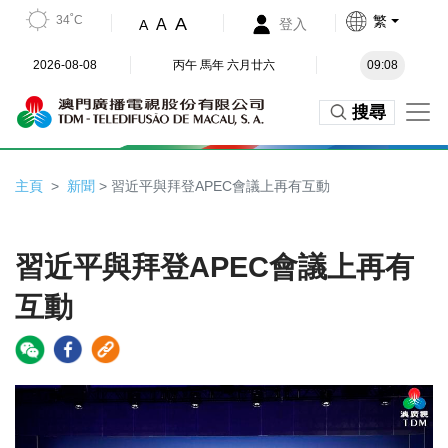
34˚C
繁
A
A
登入
A
2026-08-08
丙午 馬年 六月廿六
09:08
搜尋
主頁
新聞
> 習近平與拜登APEC會議上再有互動
習近平與拜登APEC會議上再有
互動