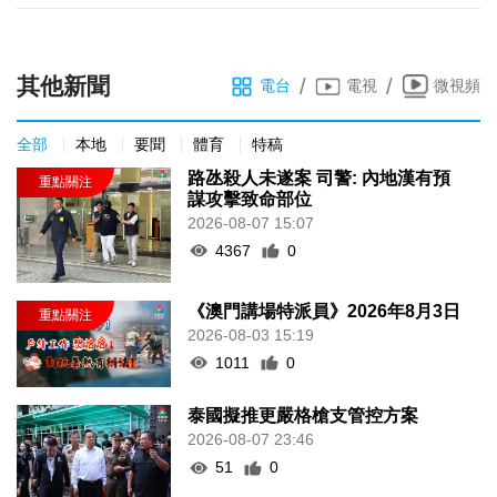
其他新聞
/
/
電台
電視
微視頻
全部
本地
要聞
體育
特稿
路氹殺人未遂案 司警: 內地漢有預
謀攻擊致命部位
2026-08-07 15:07
4367
0
《澳門講場特派員》2026年8月3日
2026-08-03 15:19
1011
0
泰國擬推更嚴格槍支管控方案
2026-08-07 23:46
51
0