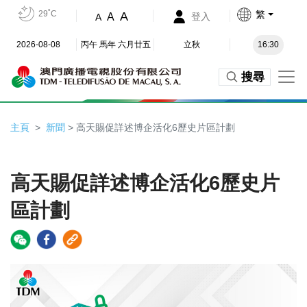
29˚C
繁
A
A
登入
A
2026-08-08
丙午 馬年 六月廿五
立秋
16:30
搜尋
主頁
新聞
> 高天賜促詳述博企活化6歷史片區計劃
高天賜促詳述博企活化6歷史片
區計劃