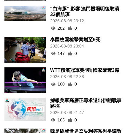
“白海豚” 影響 澳門機場明後取消
32個航班
2026-08-08 23:12
202
0
泰國校園槍擊案增至9死
2026-08-08 23:04
147
0
WTT橫濱冠軍賽4強 國家隊奪3席
2026-08-08 22:38
160
0
據報美軍高層正尋求退出伊朗戰事
路徑
2026-08-08 21:47
165
0
韓足協就世界盃失利等系列爭議致