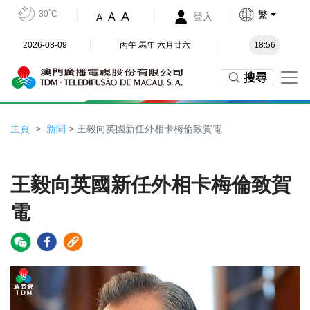
30˚C
繁
A
A
登入
A
2026-08-09
丙午 馬年 六月廿六
18:56
搜尋
主頁
新聞
> 王毅向英國新任外相卡梅倫致賀電
王毅向英國新任外相卡梅倫致賀
電