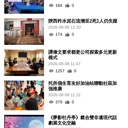
184
0
陝西柞水泥石流增至2死1人仍失蹤
2026-08-08 12:20
174
0
譚偉文要求都更公司探索多元更新
模式
2026-08-08 11:47
1257
0
托所倡生育友好加油站聯動社區加
強推廣
2026-08-08 11:22
379
0
《夢影牡丹亭》糅合雙非遺現代話
劇展文化交融