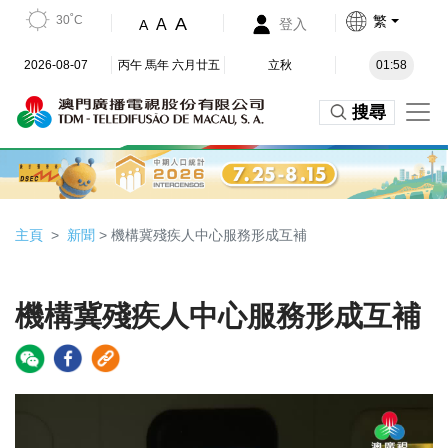
30˚C
繁
A
A
登入
A
2026-08-07
丙午 馬年 六月廿五
立秋
01:58
搜尋
主頁
新聞
> 機構冀殘疾人中心服務形成互補
機構冀殘疾人中心服務形成互補
Video
Player