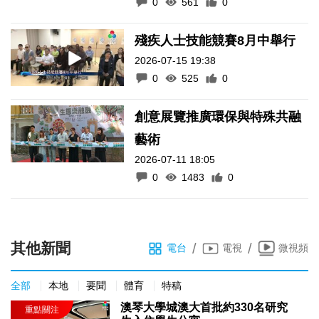
0
561
0
殘疾人士技能競賽8月中舉行
2026-07-15 19:38
0
525
0
創意展覽推廣環保與特殊共融
藝術
2026-07-11 18:05
0
1483
0
其他新聞
/
/
電台
電視
微視頻
全部
本地
要聞
體育
特稿
澳琴大學城澳大首批約330名研究