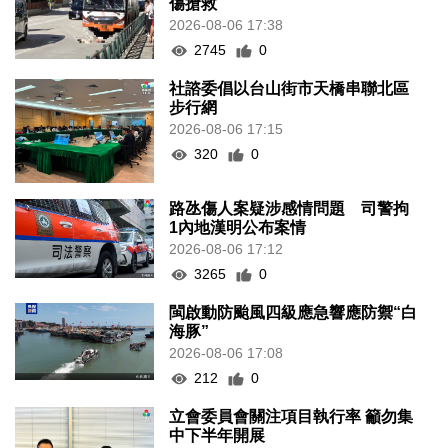
傷搶救
2026-08-06 17:38
2745
0
社諮委倡以台山街市天橋串聯北區
步行網
2026-08-06 17:15
320
0
路氹傷人案疑涉感情問題 司警拘
1內地漢明公布案情
2026-08-06 17:12
3265
0
閩啟動防颱風四級應急響應防禦“白
海豚”
2026-08-06 17:08
212
0
立會委員會關注項目執行率 籲勿集
中下半年開展