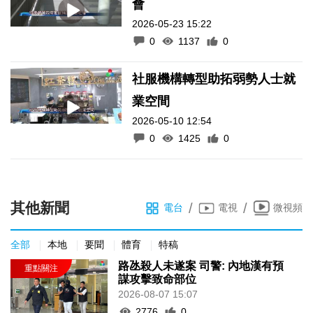
會
2026-05-23 15:22
0
1137
0
社服機構轉型助拓弱勢人士就
業空間
2026-05-10 12:54
0
1425
0
其他新聞
/
/
電台
電視
微視頻
全部
本地
要聞
體育
特稿
路氹殺人未遂案 司警: 內地漢有預
謀攻擊致命部位
2026-08-07 15:07
2776
0