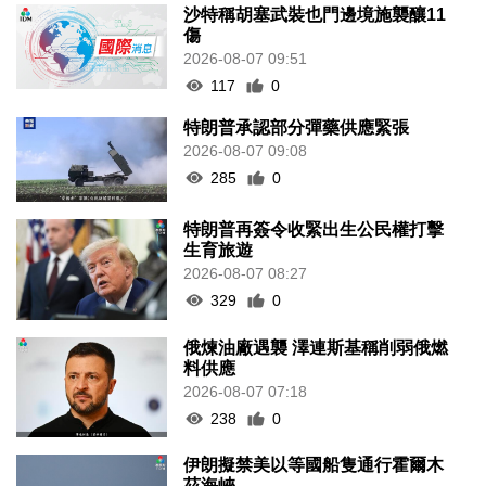
沙特稱胡塞武裝也門邊境施襲釀11
傷
2026-08-07 09:51
117
0
特朗普承認部分彈藥供應緊張
2026-08-07 09:08
285
0
特朗普再簽令收緊出生公民權打擊
生育旅遊
2026-08-07 08:27
329
0
俄煉油廠遇襲 澤連斯基稱削弱俄燃
料供應
2026-08-07 07:18
238
0
伊朗擬禁美以等國船隻通行霍爾木
茲海峽