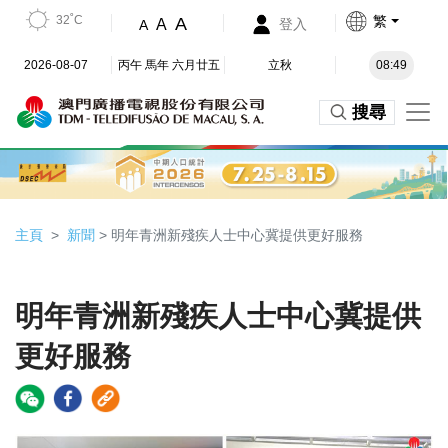
32˚C
繁
A
A
登入
A
2026-08-07
丙午 馬年 六月廿五
立秋
08:49
搜尋
主頁
新聞
> 明年青洲新殘疾人士中心冀提供更好服務
明年青洲新殘疾人士中心冀提供
更好服務