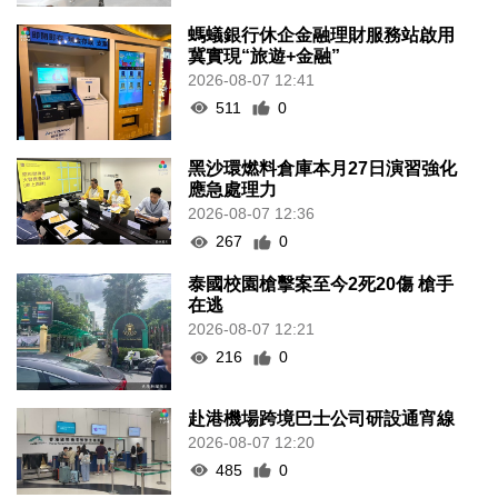
螞蟻銀行休企金融理財服務站啟用
冀實現“旅遊+金融”
2026-08-07 12:41
511
0
黑沙環燃料倉庫本月27日演習強化
應急處理力
2026-08-07 12:36
267
0
泰國校園槍擊案至今2死20傷 槍手
在逃
2026-08-07 12:21
216
0
赴港機場跨境巴士公司研設通宵線
2026-08-07 12:20
485
0