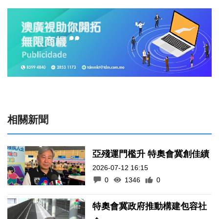
相關新聞
亞殘運門檻升 特奧會冀創佳績
2026-07-12 16:15
0
1346
0
特奧會冀政府推動構建包容社