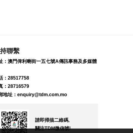
2026-08-07 19:16
157
0
氹仔旅大城大2巴士站
明恢復運作
2026-08-07 19:07
185
0
持聯繫
松山隧道口附近爆水
管傍晚基本完成止漏
址：澳門俾利喇街一五七號A傳訊事務及多媒體
2026-08-07 18:45
240
0
：28517758
橙色高溫提示生效 避
：28716579
暑中心延長夜間開放
郵地址：
enquiry@tdm.com.mo
2026-08-07 18:20
131
0
體育局構建運動員全
請即掃描二維碼,
週期支援體系
2026-08-07 18:12
關注TDM微信號!