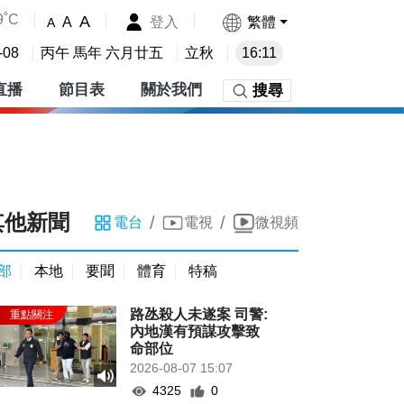
9˚C
A
登入
繁體
A
A
-08
丙午 馬年 六月廿五
立秋
16:11
直播
節目表
關於我們
搜尋
其他新聞
/
/
電台
電視
微視頻
部
本地
要聞
體育
特稿
路氹殺人未遂案 司警:
內地漢有預謀攻擊致
命部位
2026-08-07 15:07
4325
0