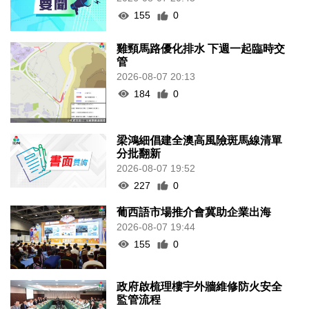
155
0
雞頸馬路優化排水 下週一起臨時交
管
2026-08-07 20:13
184
0
梁鴻細倡建全澳高風險斑馬線清單
分批翻新
2026-08-07 19:52
227
0
葡西語市場推介會冀助企業出海
2026-08-07 19:44
155
0
政府啟梳理樓宇外牆維修防火安全
監管流程