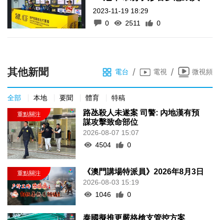
2023-11-19 18:29
0
2511
0
其他新聞
/
/
電台
電視
微視頻
全部
本地
要聞
體育
特稿
路氹殺人未遂案 司警: 內地漢有預
謀攻擊致命部位
2026-08-07 15:07
4504
0
《澳門講場特派員》2026年8月3日
2026-08-03 15:19
1046
0
泰國擬推更嚴格槍支管控方案