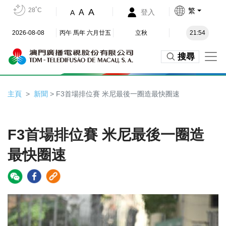
28˚C
繁
A
A
登入
A
2026-08-08
丙午 馬年 六月廿五
立秋
21:54
搜尋
主頁
新聞
> F3首場排位賽 米尼最後一圈造最快圈速
F3首場排位賽 米尼最後一圈造
最快圈速