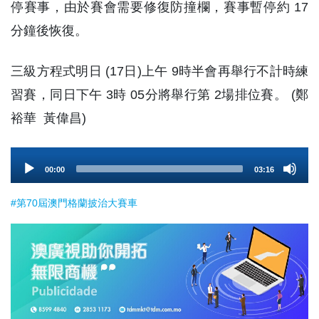
停賽事，由於賽會需要修復防撞欄，賽事暫停約 17
分鐘後恢復。
三級方程式明日 (17日)上午 9時半會再舉行不計時練
習賽，同日下午 3時 05分將舉行第 2場排位賽。 (鄭
裕華 黃偉昌)
Audio
00:00
03:16
Player
#第70屆澳門格蘭披治大賽車