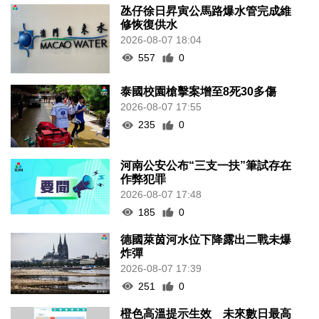
氹仔徐日昇寅公馬路爆水管完成維
修恢復供水
2026-08-07 18:04
557
0
泰國校園槍擊案增至8死30多傷
2026-08-07 17:55
235
0
河南公安公布“三支一扶”筆試存在
作弊犯罪
2026-08-07 17:48
185
0
德國萊茵河水位下降露出二戰未爆
炸彈
2026-08-07 17:39
251
0
橙色高溫提示生效 未來數日最高