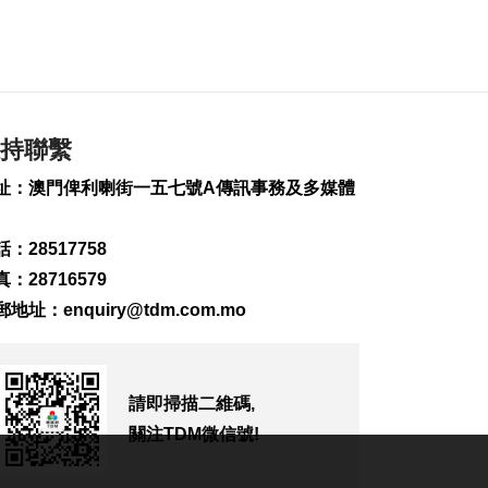
業界冀培訓專項認證
導遊對接銀髮旅遊市
場
2026-08-07 11:28
194
0
持聯繫
中國澳門代表團赴汶
萊參與亞太反洗錢組
址：澳門俾利喇街一五七號A傳訊事務及多媒體
織會議
2026-08-07 10:49
：28517758
264
0
：28716579
司警雷霆行動截獲1男
郵地址：
enquiry@tdm.com.mo
子逾期逗留
2026-08-07 10:34
266
0
請即掃描二維碼,
美對多晶矽及衍生產
品加稅設最低進口價
關注TDM微信號!
2026-08-07 09:54
175
0