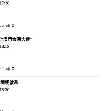
17:38
86
0
任“澳門會議大使”
18:12
62
0
論壇明啟幕
18:30