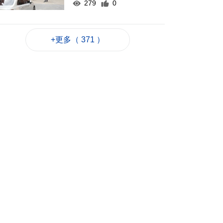
279
0
螞蟻銀行休企金融理
財服務站啟用冀實現
+更多（ 371 ）
“旅遊+金融”
2026-08-07 12:41
435
0
黑沙環燃料倉庫本月
27日演習強化應急處
理力
2026-08-07 12:36
240
0
泰國校園槍擊案至今2
死20傷 槍手在逃
2026-08-07 12:21
192
0
赴港機場跨境巴士公
司研設通宵線
2026-08-07 12:20