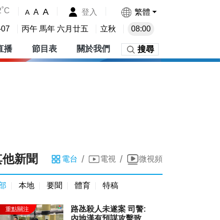
2˚C
A
登入
繁體
A
A
-07
丙午 馬年 六月廿五
立秋
08:00
直播
節目表
關於我們
搜尋
其他新聞
/
/
電台
電視
微視頻
部
本地
要聞
體育
特稿
路氹殺人未遂案 司警:
內地漢有預謀攻擊致