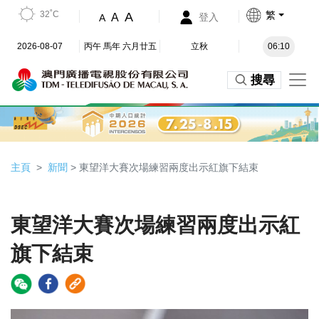
32˚C
繁
A
A
登入
A
2026-08-07
丙午 馬年 六月廿五
立秋
06:10
搜尋
主頁
新聞
> 東望洋大賽次場練習兩度出示紅旗下結束
東望洋大賽次場練習兩度出示紅
旗下結束