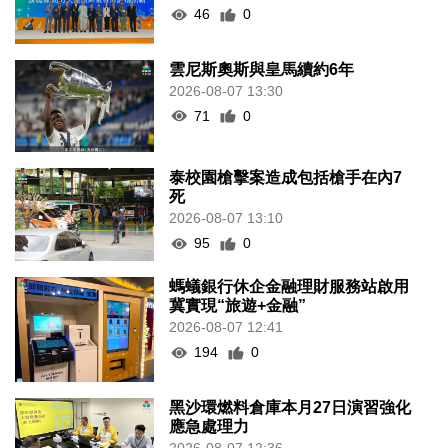
46
0
雲尼斯奧斯與皇馬續約6年
2026-08-07 13:30
71
0
泰校園槍擊案造成包括槍手在內7
死
2026-08-07 13:10
95
0
螞蟻銀行休企金融理財服務站啟用
冀實現“旅遊+金融”
2026-08-07 12:41
194
0
黑沙環燃料倉庫本月27日演習強化
應急處理力
2026-08-07 12:36