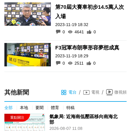
第70屆大賽車初步14.5萬人次
入場
2023-11-19 18:32
0
4641
0
F3冠軍布朗寧形容夢想成真
2023-11-19 18:29
0
2511
0
其他新聞
/
/
電台
電視
微視頻
全部
本地
要聞
體育
特稿
氣象局: 近海南低壓區移向南海北
部
2026-08-07 11:08