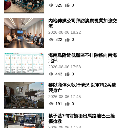
325
0
內地傳媒公司拜訪澳廣視冀加強交
流
2026-08-06 18:22
322
0
海南島附近低壓區不排除移向南海
北部
2026-08-06 17:58
443
0
黎以商停火執行情況 以軍稱2兵遭
襲身亡
2026-08-06 17:45
191
0
筷子基7旬翁疑衝出馬路遭巴士撞
傷搶救
2026-08-06 17:38