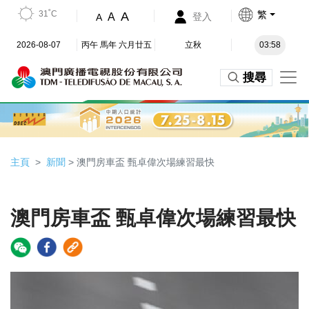
31˚C
繁
A
A
登入
A
2026-08-07
丙午 馬年 六月廿五
立秋
03:58
搜尋
主頁
新聞
> 澳門房車盃 甄卓偉次場練習最快
澳門房車盃 甄卓偉次場練習最快