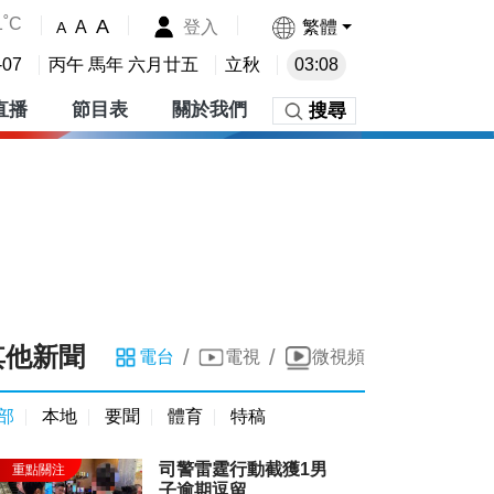
1˚C
A
登入
繁體
A
A
-07
丙午 馬年 六月廿五
立秋
03:08
直播
節目表
關於我們
搜尋
其他新聞
/
/
電台
電視
微視頻
部
本地
要聞
體育
特稿
司警雷霆行動截獲1男
子逾期逗留