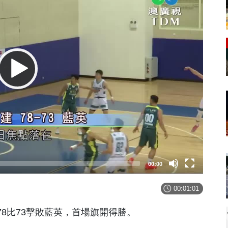
00:00
00:01:01
8比73擊敗藍英，首場旗開得勝。