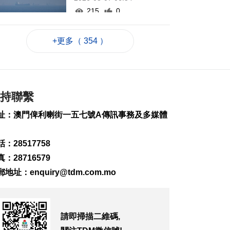
215
0
西班牙休達非法移民
+更多（ 354 ）
潮增至約百人死亡
2026-08-06 23:45
264
0
也門胡塞武裝襲擊致
持聯繫
35名政府軍士兵死亡
2026-08-06 23:06
址：澳門俾利喇街一五七號A傳訊事務及多媒體
235
0
岑浩輝滿意科技園籌
：28517758
建進度 促吸引人才進
：28716579
駐
2026-08-06 22:35
郵地址：
enquiry@tdm.com.mo
512
0
粵政府在澳成功發行
25億離岸人民幣地方
請即掃描二維碼,
債