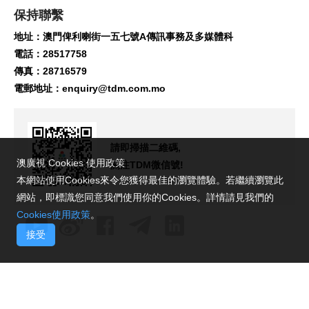
保持聯繫
地址：澳門俾利喇街一五七號A傳訊事務及多媒體科
電話：28517758
傳真：28716579
電郵地址：
enquiry@tdm.com.mo
請即掃描二維碼,
澳廣視 Cookies 使用政策
關注TDM微信號!
本網站使用Cookies來令您獲得最佳的瀏覽體驗。若繼續瀏覽此
網站，即標識您同意我們使用你的Cookies。詳情請見我們的
Cookies使用政策
。
接受