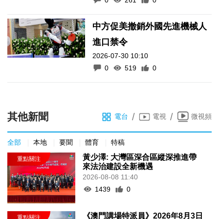
中方促美撤銷外國先進機械人
進口禁令
2026-07-30 10:10
0
519
0
其他新聞
/
/
電台
電視
微視頻
全部
本地
要聞
體育
特稿
黃少澤: 大灣區深合區縱深推進帶
來法治建設全新機遇
2026-08-08 11:40
1439
0
《澳門講場特派員》2026年8月3日