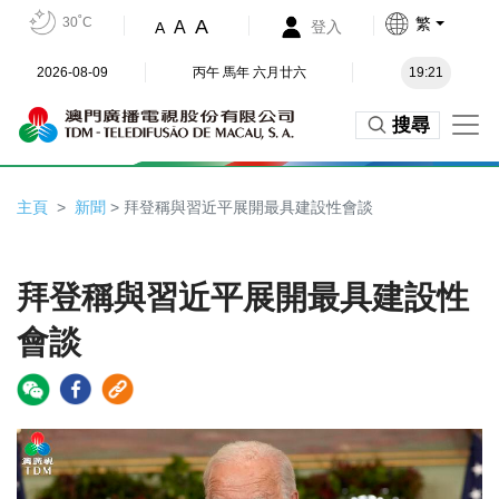
30˚C
繁
A
A
登入
A
2026-08-09
丙午 馬年 六月廿六
19:21
搜尋
主頁
新聞
> 拜登稱與習近平展開最具建設性會談
拜登稱與習近平展開最具建設性
會談