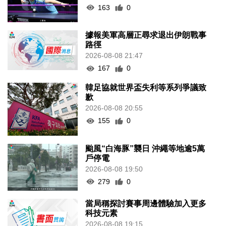
163
0
據報美軍高層正尋求退出伊朗戰事
路徑
2026-08-08 21:47
167
0
韓足協就世界盃失利等系列爭議致
歉
2026-08-08 20:55
155
0
颱風“白海豚”襲日 沖繩等地逾5萬
戶停電
2026-08-08 19:50
279
0
當局稱探討賽事周邊體驗加入更多
科技元素
2026-08-08 19:15