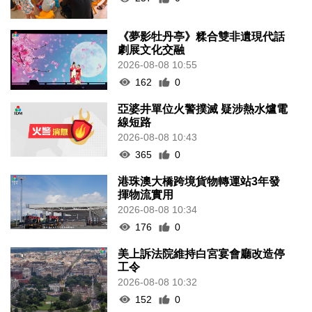
《夢影牡丹亭》糅合雙非遺現代話
劇展文化交融
2026-08-08 10:55
162
0
亞婆井單位火警撲滅 疑涉熱水爐電
線短路
2026-08-08 10:43
365
0
港珠澳大橋跨境貨物轉運站3年發
揮物流實用
2026-08-08 10:34
176
0
美上訴法院維持白宮宴會廳改造停
工令
2026-08-08 10:32
152
0