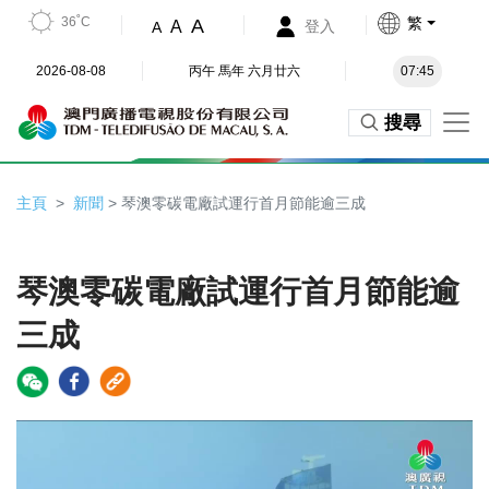
36˚C
繁
A
A
登入
A
2026-08-08
丙午 馬年 六月廿六
07:45
搜尋
主頁
新聞
> 琴澳零碳電廠試運行首月節能逾三成
琴澳零碳電廠試運行首月節能逾
三成
Video
Player