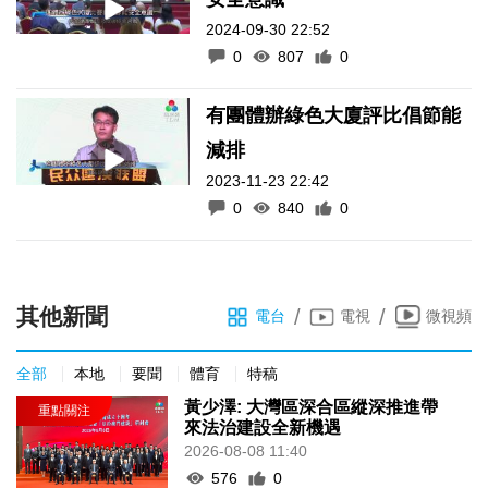
2024-09-30 22:52
0
807
0
有團體辦綠色大廈評比倡節能
減排
2023-11-23 22:42
0
840
0
其他新聞
/
/
電台
電視
微視頻
全部
本地
要聞
體育
特稿
黃少澤: 大灣區深合區縱深推進帶
來法治建設全新機遇
2026-08-08 11:40
576
0