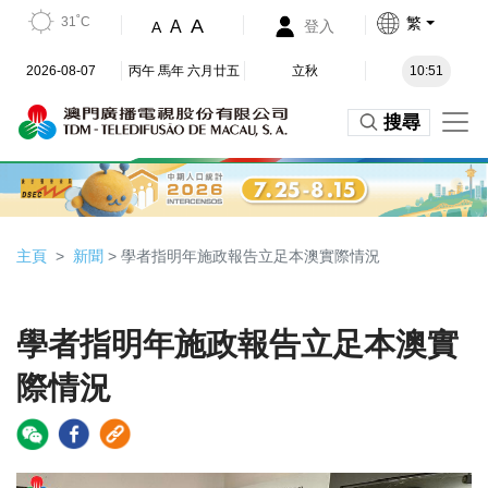
31˚C
繁
A
A
登入
A
2026-08-07
丙午 馬年 六月廿五
立秋
10:51
搜尋
主頁
新聞
> 學者指明年施政報告立足本澳實際情況
學者指明年施政報告立足本澳實
際情況