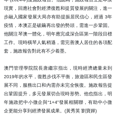
現實，回應社會對經濟復甦和提質發展的關注，進一
步融入國家發展大局亦有助提振居民信心，經過 3年
疫情，本澳正是破繭再出發的勢頭，需進一步鞏固。
他關注琴澳一體化，明年應完成深合區第一階段目標
工作。現時橫琴人氣稍遜，需完善澳人居住的各項配
套，施政報告對此有不少着墨。
澳門管理學院院長唐繼宗指出，現時經濟總量未到
2019年的水平，復甦步伐不平衡，旅遊區和民生區發
展不同，服務出口和內需亦未完全恢復。施政報告提
出鞏固提升，多元發展切合現時形勢。他也指出，明
年施政把中小微企與“1+4”發展相關聯，有助中小微
企更能分享到經濟發展成果。(黃秀英 劉寶嬋)