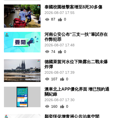
泰國校園槍擊案增至8死30多傷
2026-08-07 17:55
87
0
河南公安公布“三支一扶”筆試存在
作弊犯罪
2026-08-07 17:48
74
0
德國萊茵河水位下降露出二戰未爆
炸彈
2026-08-07 17:39
107
0
澳車北上APP優化界面 增已預約通
關紀錄
2026-08-07 17:30
160
0
顏奕恆促增青洲公共泊車空間