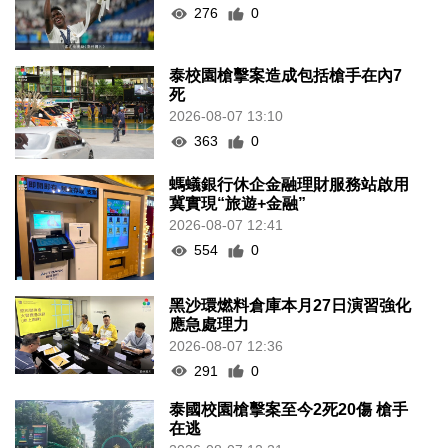
276
0
泰校園槍擊案造成包括槍手在內7
死
2026-08-07 13:10
363
0
螞蟻銀行休企金融理財服務站啟用
冀實現“旅遊+金融”
2026-08-07 12:41
554
0
黑沙環燃料倉庫本月27日演習強化
應急處理力
2026-08-07 12:36
291
0
泰國校園槍擊案至今2死20傷 槍手
在逃