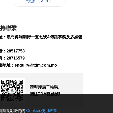
+更多（ 345 ）
“白海豚”料最快明晚
登陸浙閩沿海
2026-08-08 08:46
248
0
持聯繫
未來數日仍酷熱 下週
中驟雨增多
址：澳門俾利喇街一五七號A傳訊事務及多媒體
2026-08-08 08:32
308
0
：28517758
美參院通過對俄制裁
：28716579
案 擬向俄油氣買家徵
稅
郵地址：
enquiry@tdm.com.mo
2026-08-08 07:59
145
0
西班牙對意大利實施
請即掃描二維碼,
臨時邊檢
關注TDM微信號!
2026-08-08 06:46
208
0
。詳情請見我們的
Cookies使用政策
。
泰國擬推更嚴格槍支