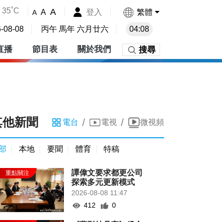
35˚C
A
登入
繁體
A
A
-08-08
丙午 馬年 六月廿六
04:08
直播
節目表
關於我們
搜尋
其他新聞
/
/
電台
電視
微視頻
部
本地
要聞
體育
特稿
譚偉文要求都更公司
探索多元更新模式
2026-08-08 11:47
412
0