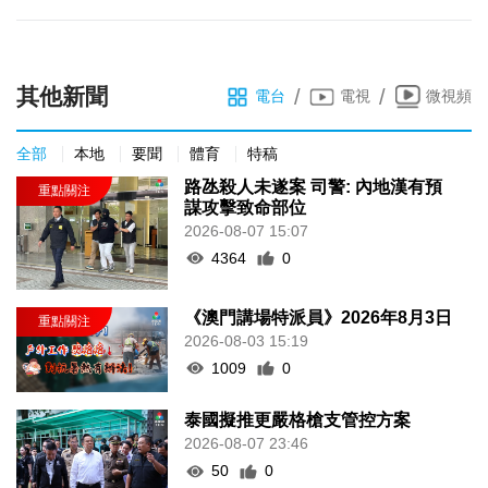
其他新聞
/
/
電台
電視
微視頻
全部
本地
要聞
體育
特稿
路氹殺人未遂案 司警: 內地漢有預
謀攻擊致命部位
2026-08-07 15:07
4364
0
《澳門講場特派員》2026年8月3日
2026-08-03 15:19
1009
0
泰國擬推更嚴格槍支管控方案
2026-08-07 23:46
50
0