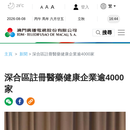
29˚C
繁
A
A
登入
A
2026-08-08
丙午 馬年 六月廿五
立秋
16:44
搜尋
主頁
新聞
> 深合區註冊醫藥健康企業逾4000家
深合區註冊醫藥健康企業逾4000
家