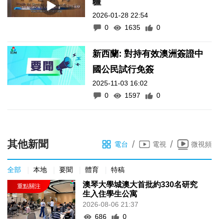
疆
2026-01-28 22:54
0
1635
0
新西蘭: 對持有效澳洲簽證中
國公民試行免簽
2025-11-03 16:02
0
1597
0
其他新聞
/
/
電台
電視
微視頻
全部
本地
要聞
體育
特稿
澳琴大學城澳大首批約330名研究
生入住學生公寓
2026-08-06 21:37
686
0