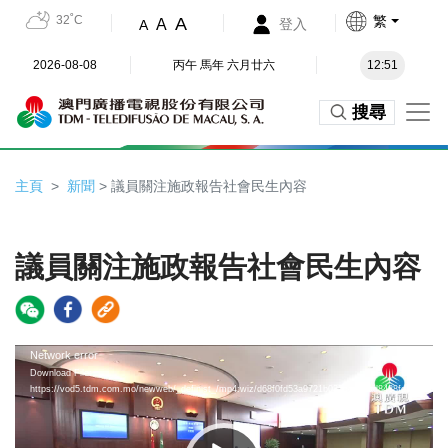
32˚C
繁
A
A
登入
A
2026-08-08
丙午 馬年 六月廿六
12:51
搜尋
主頁
新聞
> 議員關注施政報告社會民生內容
議員關注施政報告社會民生內容
Video
Network error
Download File:
Player
https://vod5.tdm.com.mo/newweb/_definist_/mp4:wiz/d68f0fd53a9721b035dce8dad8488fd3.mp4/pla