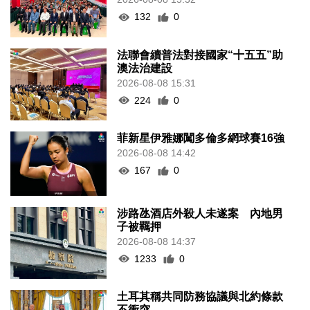
132
0
法聯會續普法對接國家“十五五”助
澳法治建設
2026-08-08 15:31
224
0
菲新星伊雅娜闖多倫多網球賽16強
2026-08-08 14:42
167
0
涉路氹酒店外殺人未遂案 內地男
子被羈押
2026-08-08 14:37
1233
0
土耳其稱共同防務協議與北約條款
不衝突