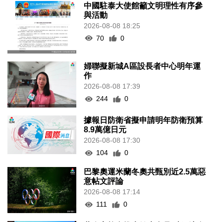
中國駐泰大使館籲文明理性有序參
與活動
2026-08-08 18:25
70
0
婦聯擬新城A區設長者中心明年運
作
2026-08-08 17:39
244
0
據報日防衛省擬申請明年防衛預算
8.9萬億日元
2026-08-08 17:30
104
0
巴黎奧運米蘭冬奧共甄別近2.5萬惡
意帖文評論
2026-08-08 17:14
111
0