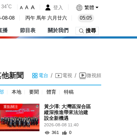
34˚C
A
登入
繁體
A
A
-08-08
丙午 馬年 六月廿六
05:05
直播
節目表
關於我們
搜尋
其他新聞
/
/
電台
電視
微視頻
部
本地
要聞
體育
特稿
黃少澤: 大灣區深合區
縱深推進帶來法治建
設全新機遇
2026-08-08 11:40
361
0