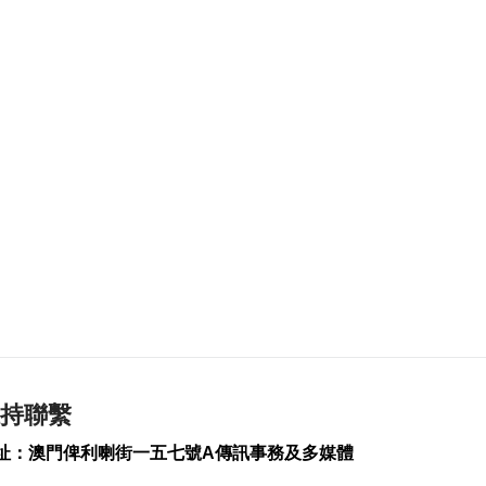
登陸浙閩沿海
2026-08-08 08:46
282
0
未來數日仍酷熱 下週
中驟雨增多
2026-08-08 08:32
360
0
美參院通過對俄制裁
案 擬向俄油氣買家徵
稅
2026-08-08 07:59
157
0
西班牙對意大利實施
臨時邊檢
2026-08-08 06:46
持聯繫
225
0
址：澳門俾利喇街一五七號A傳訊事務及多媒體
泰國擬推更嚴格槍支
管控方案