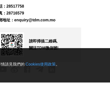
2026-08-07 23:46
：28517758
238
0
：28716579
郵地址：
enquiry@tdm.com.mo
民主剛果伊波拉累計
突破4000宗
2026-08-07 23:12
195
0
請即掃描二維碼,
拱關截澳門女子超額
關注TDM微信號!
藏16萬美元回澳
2026-08-07 23:09
485
0
。詳情請見我們的
Cookies使用政策
。
“白海豚”影響 澳航明
後12航班取消
2026-08-07 22:49
591
0
以黎安全談判因局勢
升級提早結束
2026-08-07 22:43