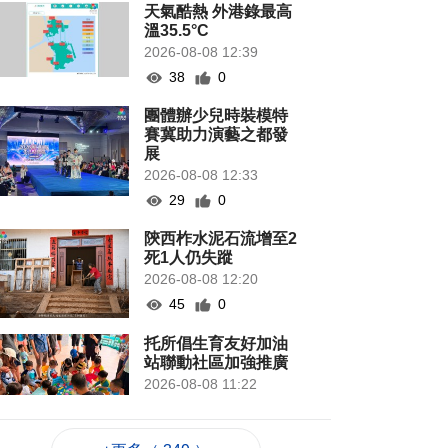
天氣酷熱 外港錄最高
溫35.5°C
2026-08-08 12:39
38
0
團體辦少兒時裝模特
賽冀助力演藝之都發
展
2026-08-08 12:33
29
0
陝西柞水泥石流增至2
死1人仍失蹤
2026-08-08 12:20
45
0
托所倡生育友好加油
站聯動社區加強推廣
2026-08-08 11:22
175
0