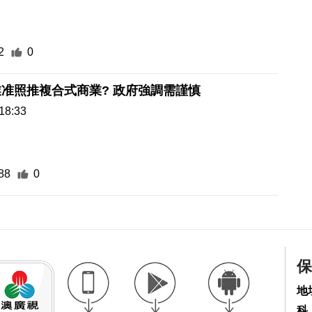
2
0
鬆綁跨行業准照推複合式商業? 政府強調需謹慎
18:33
88
0
保
地
科