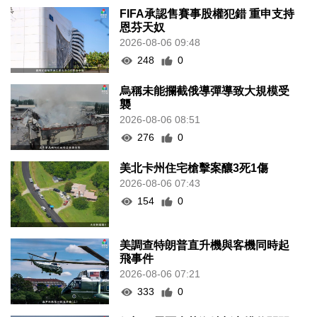
FIFA承認售賽事股權犯錯 重申支持
恩芬天奴
2026-08-06 09:48
248
0
烏稱未能攔截俄導彈導致大規模受
襲
2026-08-06 08:51
276
0
美北卡州住宅槍擊案釀3死1傷
2026-08-06 07:43
154
0
美調查特朗普直升機與客機同時起
飛事件
2026-08-06 07:21
333
0