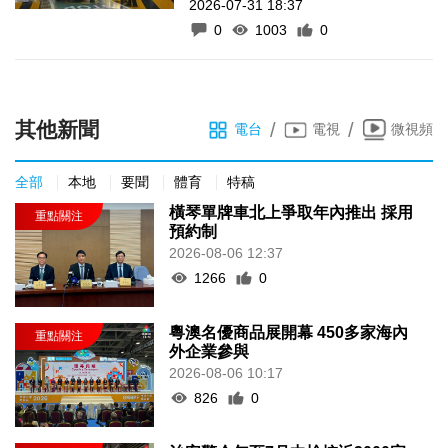
2026-07-31 18:37
0
1003
0
其他新聞
/
/
電台
電視
微視頻
全部
本地
要聞
體育
特稿
橫琴單牌車北上爭取年內推出 採用
預約制
2026-08-06 12:37
1266
0
粵澳名優商品展開幕 450多家海內
外企業參與
2026-08-06 10:17
826
0