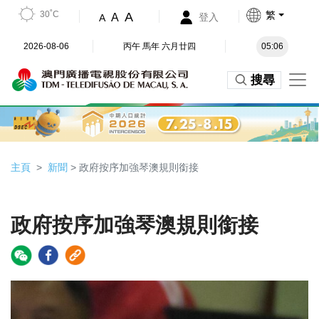
30˚C
繁
A
A
登入
A
2026-08-06
丙午 馬年 六月廿四
05:06
搜尋
主頁
新聞
> 政府按序加強琴澳規則銜接
政府按序加強琴澳規則銜接