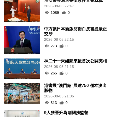
治安警察局局長伍素萍宣誓就職
2026-08-05 22:47
1089
0
中方就日本新版防衛白皮書提嚴正
交涉
2026-08-05 22:15
273
0
神二十一乘組歸來後首次公開亮相
2026-08-05 21:15
265
0
港書展“澳門館”展逾750 種本澳出
版物
2026-08-05 21:06
313
0
9人獲晉升為副關務監督