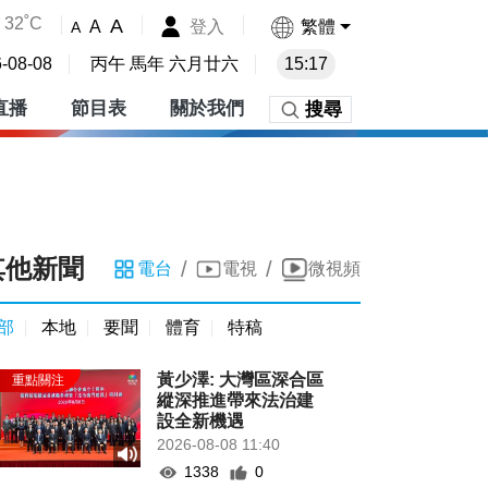
32˚C
A
登入
繁體
A
A
-08-08
丙午 馬年 六月廿六
15:17
直播
節目表
關於我們
搜尋
其他新聞
/
/
電台
電視
微視頻
部
本地
要聞
體育
特稿
黃少澤: 大灣區深合區
縱深推進帶來法治建
設全新機遇
2026-08-08 11:40
1338
0