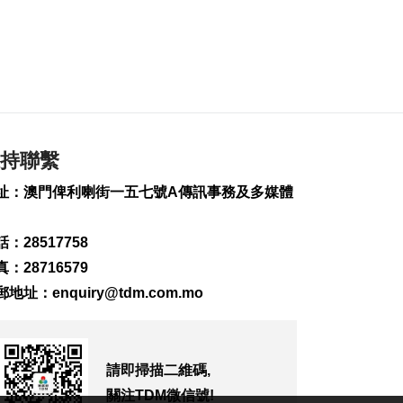
日元
2026-08-08 17:30
128
0
巴黎奧運米蘭冬奧共
甄別近2.5萬惡意帖文
評論
2026-08-08 17:14
持聯繫
133
0
址：澳門俾利喇街一五七號A傳訊事務及多媒體
藥企高校合推大健康
產品 助經濟多元發展
2026-08-08 17:14
：28517758
150
0
：28716579
陝西柞水泥石流致3死
郵地址：
enquiry@tdm.com.mo
2026-08-08 17:02
138
0
請即掃描二維碼,
匹克球體驗冀推體育
多元共融
關注TDM微信號!