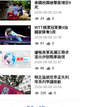
泰國校園槍擊案增至9
死
2026-08-08 23:04
24
0
WTT橫濱冠軍賽4強
國家隊奪3席
2026-08-08 22:38
67
0
據報美軍高層正尋求
退出伊朗戰事路徑
2026-08-08 21:47
86
0
韓足協就世界盃失利
等系列爭議致歉
2026-08-08 20:55
105
0
颱風“白海豚”襲日 沖