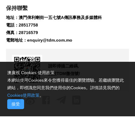
保持聯繫
地址：澳門俾利喇街一五七號A傳訊事務及多媒體科
電話：28517758
傳真：28716579
電郵地址：
enquiry@tdm.com.mo
請即掃描二維碼,
澳廣視 Cookies 使用政策
關注TDM微信號!
本網站使用Cookies來令您獲得最佳的瀏覽體驗。若繼續瀏覽此
網站，即標識您同意我們使用你的Cookies。詳情請見我們的
Cookies使用政策
。
接受