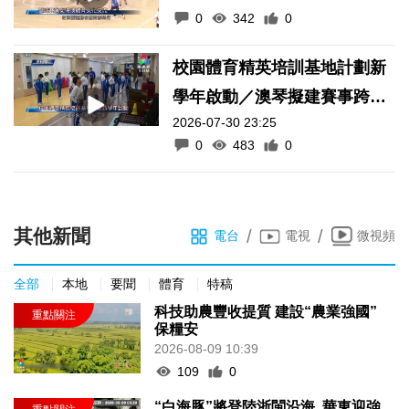
0
342
0
校園體育精英培訓基地計劃新
學年啟動／澳琴擬建賽事跨境
2026-07-30 23:25
通關便利化機制
0
483
0
其他新聞
/
/
電台
電視
微視頻
全部
本地
要聞
體育
特稿
科技助農豐收提質 建設“農業強國”
保糧安
2026-08-09 10:39
109
0
“白海豚”將登陸浙閩沿海 華東迎強