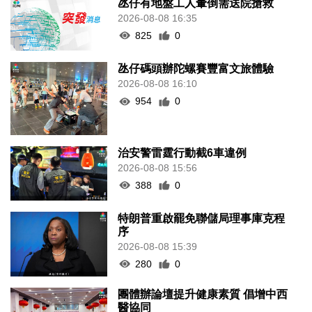
氹仔有地盤工人暈倒需送院搶救
2026-08-08 16:35
825
0
氹仔碼頭辦陀螺賽豐富文旅體驗
2026-08-08 16:10
954
0
治安警雷霆行動截6車違例
2026-08-08 15:56
388
0
特朗普重啟罷免聯儲局理事庫克程
序
2026-08-08 15:39
280
0
團體辦論壇提升健康素質 倡增中西
醫協同