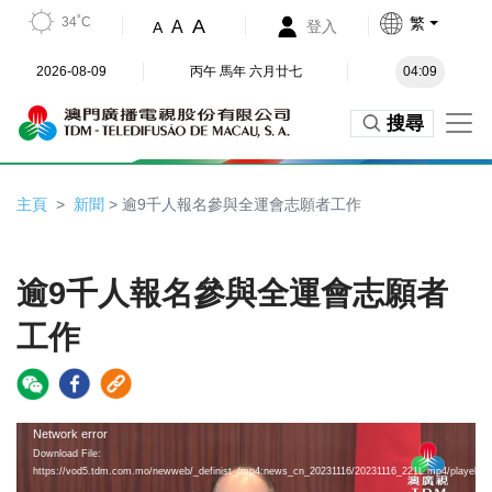
34˚C
繁
A
A
登入
A
2026-08-09
丙午 馬年 六月廿七
04:09
搜尋
主頁
新聞
> 逾9千人報名參與全運會志願者工作
逾9千人報名參與全運會志願者
工作
Video
Network error
Download File:
Player
https://vod5.tdm.com.mo/newweb/_definist_/mp4:news_cn_20231116/20231116_221L.mp4/playelist