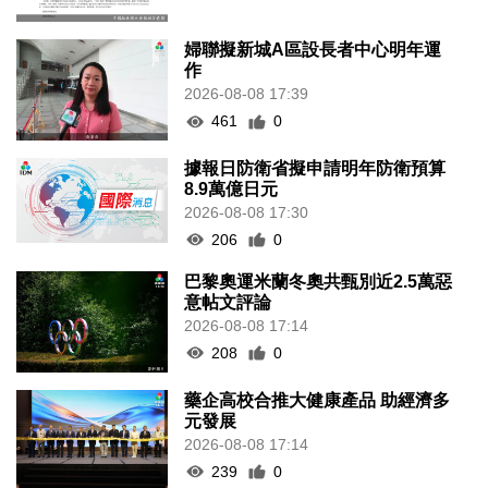
婦聯擬新城A區設長者中心明年運
作
2026-08-08 17:39
461
0
據報日防衛省擬申請明年防衛預算
8.9萬億日元
2026-08-08 17:30
206
0
巴黎奧運米蘭冬奧共甄別近2.5萬惡
意帖文評論
2026-08-08 17:14
208
0
藥企高校合推大健康產品 助經濟多
元發展
2026-08-08 17:14
239
0