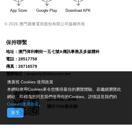
App Store
Google Play
Download APK
© 2026 澳門廣播電視股份有限公司版權所有
保持聯繫
地址：澳門俾利喇街一五七號A傳訊事務及多媒體科
電話：28517758
傳真：28716579
電郵地址：
enquiry@tdm.com.mo
澳廣視 Cookies 使用政策
本網站使用Cookies來令您獲得最佳的瀏覽體驗。若繼續瀏覽此
網站，即標識您同意我們使用你的Cookies。詳情請見我們的
請即掃描二維碼,
Cookies使用政策
。
關注TDM微信號!
接受