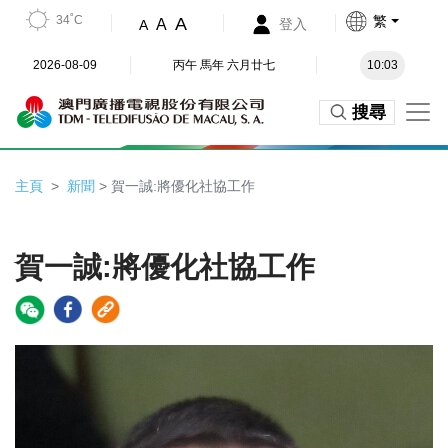
34˚C
繁
A
A
登入
A
2026-08-09
丙午 馬年 六月廿七
10:03
搜尋
主頁
新聞
> 賀一誠:將優化社協工作
賀一誠:將優化社協工作