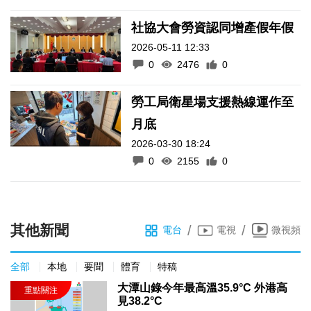
社協大會勞資認同增產假年假
2026-05-11 12:33
0
2476
0
勞工局衛星場支援熱線運作至
月底
2026-03-30 18:24
0
2155
0
其他新聞
/
/
電台
電視
微視頻
全部
本地
要聞
體育
特稿
大潭山錄今年最高溫35.9°C 外港高
見38.2°C