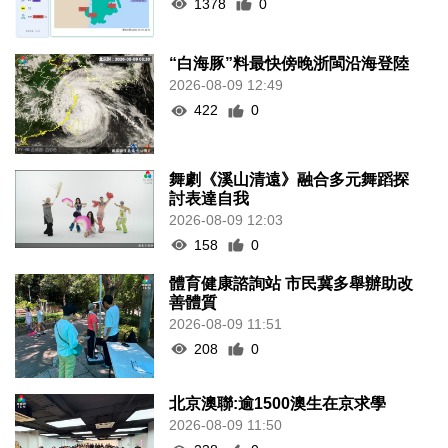
1378
0
“白海豚”料最快傍晚浙閩沿海登陸
2026-08-09 12:49
422
0
舞劇《溪山清遠》融合多元舞蹈探
討表達自我
2026-08-09 12:03
158
0
體育健康諮詢站 市民冀多舉辦助改
善體質
2026-08-09 11:51
208
0
北京澳聯:逾1500澳生在京求學
2026-08-09 11:50