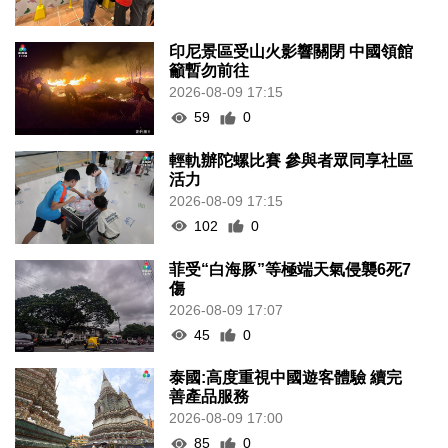
印尼景區受山火影響關閉 中國領館
籲暫勿前往
2026-08-09 17:15
59
0
輕軌辦陀螺比賽 參與者眾同享社區
活力
2026-08-09 17:15
102
0
菲受“白海豚”等極端天氣侵襲6死7
傷
2026-08-09 17:07
45
0
泰國:高度重視中國遊客體驗 續完
善產品服務
2026-08-09 17:00
85
0