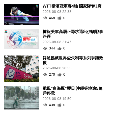
WTT橫濱冠軍賽4強 國家隊奪3席
2026-08-08 22:38
468
0
據報美軍高層正尋求退出伊朗戰事
路徑
2026-08-08 21:47
344
0
韓足協就世界盃失利等系列爭議致
歉
2026-08-08 20:55
270
0
颱風“白海豚”襲日 沖繩等地逾5萬
戶停電
2026-08-08 19:50
438
0