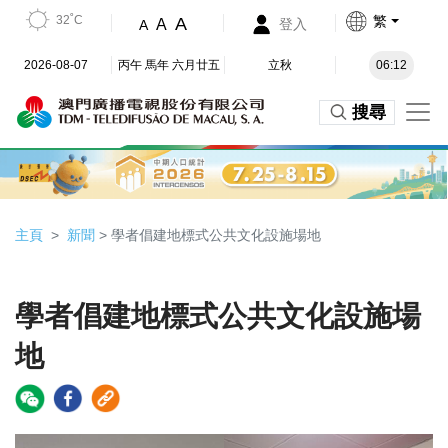
32˚C
繁
A
A
登入
A
2026-08-07
丙午 馬年 六月廿五
立秋
06:12
搜尋
主頁
新聞
> 學者倡建地標式公共文化設施場地
學者倡建地標式公共文化設施場
地