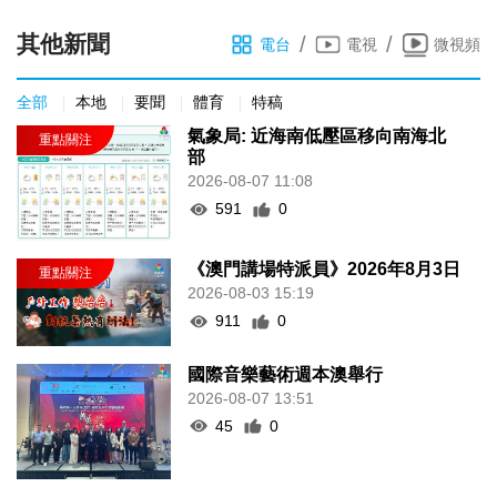
其他新聞
/
/
電台
電視
微視頻
全部
本地
要聞
體育
特稿
氣象局: 近海南低壓區移向南海北
部
2026-08-07 11:08
591
0
《澳門講場特派員》2026年8月3日
2026-08-03 15:19
911
0
國際音樂藝術週本澳舉行
2026-08-07 13:51
45
0