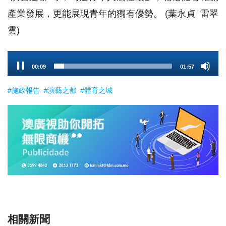
產業發展，更能展現青年的獨有優勢。 (葉永貞 雷翠
雲)
Audio
00:10
01:57
Player
#施政報告
#演藝之都
#體育之城
相關新聞