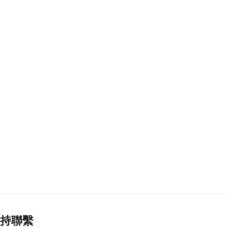
站聯動社區加強推廣
2026-08-08 11:22
262
0
《夢影牡丹亭》糅合
雙非遺現代話劇展文
化交融
2026-08-08 10:55
166
0
亞婆井單位火警撲滅
疑涉熱水爐電線短路
2026-08-08 10:43
372
0
港珠澳大橋跨境貨物
轉運站3年發揮物流實
用
2026-08-08 10:34
178
0
持聯繫