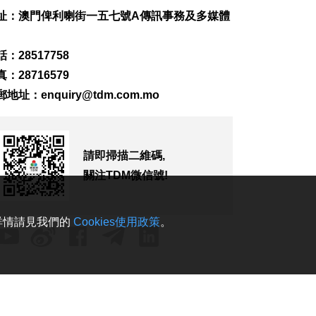
美上訴法院維持白宮
宴會廳改造停工令
址：澳門俾利喇街一五七號A傳訊事務及多媒體
2026-08-08 10:32
154
0
：28517758
：28716579
澤連斯基訪塞爾維亞
冀建設性合作
郵地址：
enquiry@tdm.com.mo
2026-08-08 10:23
172
0
“白海豚”料最快明晚
請即掃描二維碼,
登陸浙閩沿海
關注TDM微信號!
2026-08-08 08:46
344
0
。詳情請見我們的
Cookies使用政策
。
未來數日仍酷熱 下週
中驟雨增多
2026-08-08 08:32
448
0
美參院通過對俄制裁
案 擬向俄油氣買家徵