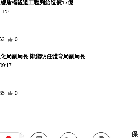
線盾構隧道工程判給造價17億
11:01
62
0
化局副局長 鄭繼明任體育局副局長
09:17
35
0
保