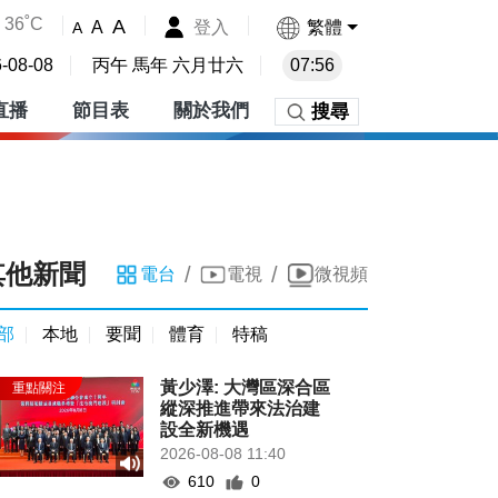
36˚C
A
登入
繁體
A
A
-08-08
丙午 馬年 六月廿六
07:56
直播
節目表
關於我們
搜尋
其他新聞
/
/
電台
電視
微視頻
部
本地
要聞
體育
特稿
黃少澤: 大灣區深合區
縱深推進帶來法治建
設全新機遇
2026-08-08 11:40
610
0