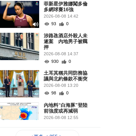
菲新星伊雅娜闖多倫
多網球賽16強
2026-08-08 14:42
93
0
涉路氹酒店外殺人未
遂案 內地男子被羈
押
2026-08-08 14:37
930
0
土耳其稱共同防務協
議與北約條款不衝突
2026-08-08 13:20
98
0
內地料“白海豚”登陸
前強度或再減弱
2026-08-08 12:55
228
0