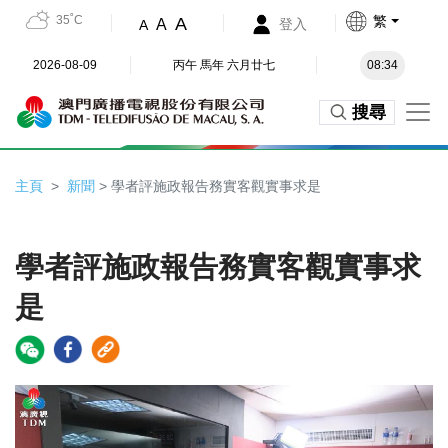
35˚C
繁
A
A
登入
A
2026-08-09
丙午 馬年 六月廿七
08:34
搜尋
主頁
新聞
> 學者評施政報告務實客觀實事求是
學者評施政報告務實客觀實事求
是