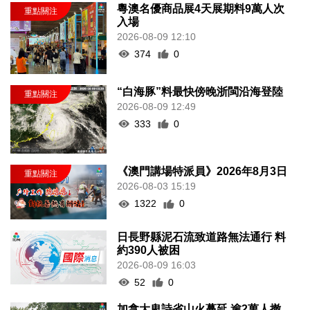
粵澳名優商品展4天展期料9萬人次
入場
2026-08-09 12:10
374
0
“白海豚”料最快傍晚浙閩沿海登陸
2026-08-09 12:49
333
0
《澳門講場特派員》2026年8月3日
2026-08-03 15:19
1322
0
日長野縣泥石流致道路無法通行 料
約390人被困
2026-08-09 16:03
52
0
加拿大卑詩省山火蔓延 逾2萬人撤