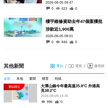
2026-08-05 09:47
0
623
0
樓宇維修資助去年47個案獲批
涉款近1,900萬
2026-08-05 09:01
0
840
0
其他新聞
/
/
電台
電視
微視頻
全部
本地
要聞
體育
特稿
大潭山錄今年最高溫35.9°C 外港高
見38.2°C
2026-08-09 14:35
996
0