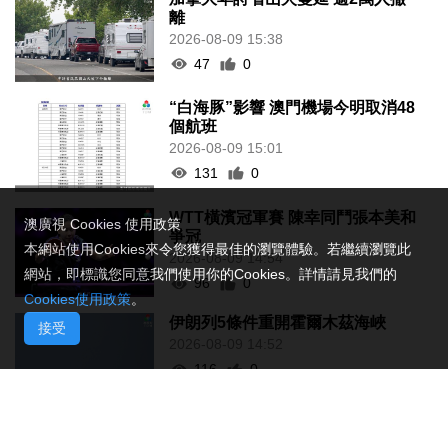
離
2026-08-09 15:38
47
0
“白海豚”影響 澳門機場今明取消48
個航班
2026-08-09 15:01
131
0
WTT橫濱冠軍賽 陳幸同鬥張本美和
澳廣視 Cookies 使用政策
爭冠
本網站使用Cookies來令您獲得最佳的瀏覽體驗。若繼續瀏覽此
2026-08-09 14:54
網站，即標識您同意我們使用你的Cookies。詳情請見我們的
96
0
Cookies使用政策
。
伊朗列5條件重開霍爾木茲海峽
接受
2026-08-09 14:52
116
0
工會冀制定酷熱天氣更具體工作指