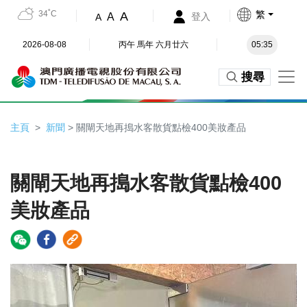
34˚C
繁
A
A
登入
A
2026-08-08
丙午 馬年 六月廿六
05:35
搜尋
主頁
新聞
> 關閘天地再搗水客散貨點檢400美妝產品
關閘天地再搗水客散貨點檢400
美妝產品