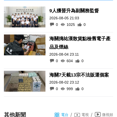
9人獲晉升為副關務監督
2026-08-05 21:03
0
1025
0
海關搗祐漢散貨點檢舊電子產
品及煙絲
2026-08-04 23:11
0
604
0
海關7天截13宗不法販運個案
2026-08-02 23:12
0
999
0
其他新聞
/
/
電台
電視
微視頻