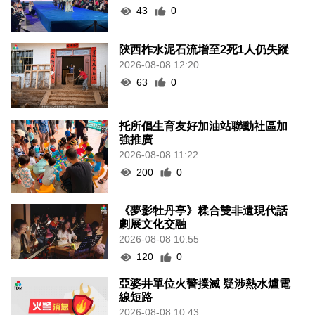
43
0
陝西柞水泥石流增至2死1人仍失蹤
2026-08-08 12:20
63
0
托所倡生育友好加油站聯動社區加
強推廣
2026-08-08 11:22
200
0
《夢影牡丹亭》糅合雙非遺現代話
劇展文化交融
2026-08-08 10:55
120
0
亞婆井單位火警撲滅 疑涉熱水爐電
線短路
2026-08-08 10:43