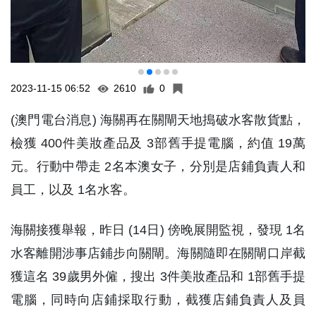
2023-11-15 06:52
2610
0
(澳門電台消息) 海關再在關閘天地搗破水客散貨點，
檢獲 400件美妝產品及 3部舊手提電腦，約值 19萬
元。行動中帶走 2名本澳女子，分別是店鋪負責人和
員工，以及 1名水客。
海關接獲舉報，昨日 (14日) 傍晚展開監視，發現 1名
水客離開涉事店鋪步向關閘。海關隨即在關閘口岸截
獲這名 39歲男外僱，搜出 3件美妝產品和 1部舊手提
電腦，同時向店鋪採取行動，截獲店鋪負責人及員