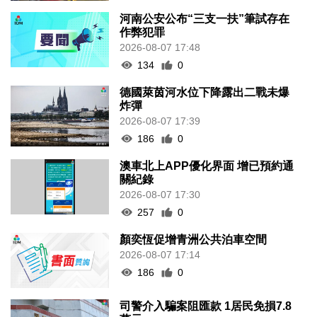
河南公安公布“三支一扶”筆試存在
作弊犯罪
2026-08-07 17:48
134
0
德國萊茵河水位下降露出二戰未爆
炸彈
2026-08-07 17:39
186
0
澳車北上APP優化界面 增已預約通
關紀錄
2026-08-07 17:30
257
0
顏奕恆促增青洲公共泊車空間
2026-08-07 17:14
186
0
司警介入騙案阻匯款 1居民免損7.8
萬元