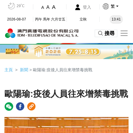
29˚C
繁
A
A
登入
A
2026-08-07
丙午 馬年 六月廿五
立秋
13:41
搜尋
主頁
新聞
> 歐陽瑜:疫後人員往來增禁毒挑戰
歐陽瑜:疫後人員往來增禁毒挑戰