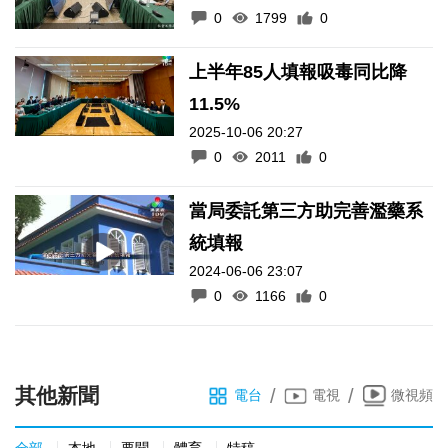
上半年85人填報吸毒同比降
11.5%
2025-10-06 20:27
0
2011
0
當局委託第三方助完善濫藥系
統填報
2024-06-06 23:07
0
1166
0
其他新聞
/
/
電台
電視
微視頻
全部
本地
要聞
體育
特稿