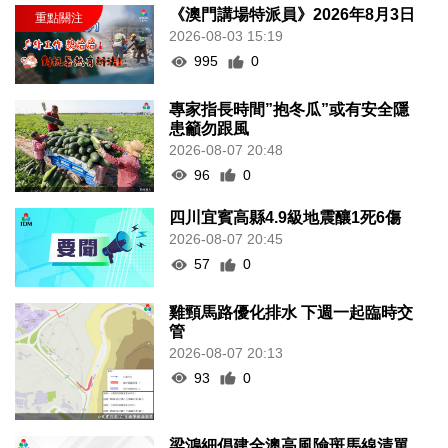
2026-08-03 15:19
995
0
專家指長時間”抱冬瓜”或有安全隱
患籲勿跟風
2026-08-07 20:48
96
0
四川宜賓高縣4.9級地震釀1死6傷
2026-08-07 20:45
57
0
雞頸馬路優化排水 下週一起臨時交
管
2026-08-07 20:13
93
0
梁鴻細倡建全澳高風險斑馬線清單
分批翻新