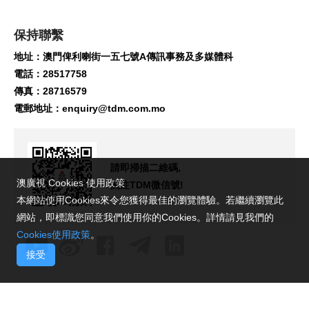
保持聯繫
地址：澳門俾利喇街一五七號A傳訊事務及多媒體科
電話：28517758
傳真：28716579
電郵地址：
enquiry@tdm.com.mo
請即掃描二維碼,
澳廣視 Cookies 使用政策
關注TDM微信號!
本網站使用Cookies來令您獲得最佳的瀏覽體驗。若繼續瀏覽此
網站，即標識您同意我們使用你的Cookies。詳情請見我們的
Cookies使用政策
。
接受