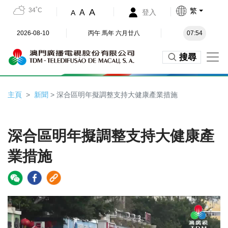
34˚C
繁
A
A
登入
A
2026-08-10
丙午 馬年 六月廿八
07:54
搜尋
主頁
新聞
> 深合區明年擬調整支持大健康產業措施
深合區明年擬調整支持大健康產
業措施
Video
Player