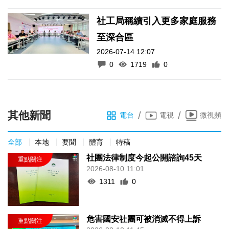
社工局稱續引入更多家庭服務
至深合區
2026-07-14 12:07
0
1719
0
其他新聞
/
/
電台
電視
微視頻
全部
本地
要聞
體育
特稿
社團法律制度今起公開諮詢45天
2026-08-10 11:01
1311
0
危害國安社團可被消滅不得上訴