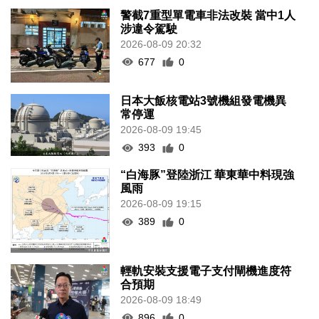
警截7重型單電車非法改裝 當中1人
涉違令駕駛
2026-08-09 20:32
677
0
日本大飯核電站3號機組發電機異
常停運
2026-08-09 19:45
393
0
“白海豚”登陸浙江 華東華中料現強
風雨
2026-08-09 19:15
389
0
輕軌安裝支援電子支付閘機進度符
合預期
2026-08-09 18:49
896
0