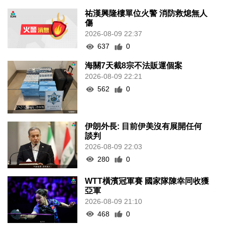
祐漢興隆樓單位火警 消防救熄無人
傷
2026-08-09 22:37
637
0
海關7天截8宗不法販運個案
2026-08-09 22:21
562
0
伊朗外長: 目前伊美沒有展開任何
談判
2026-08-09 22:03
280
0
WTT橫濱冠軍賽 國家隊陳幸同收獲
亞軍
2026-08-09 21:10
468
0