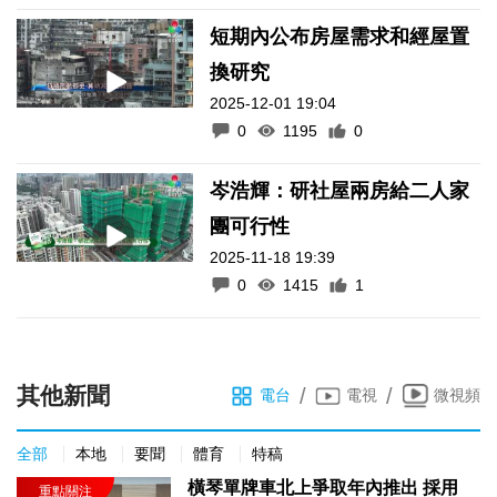
短期內公布房屋需求和經屋置
換研究
2025-12-01 19:04
0
1195
0
岑浩輝：研社屋兩房給二人家
團可行性
2025-11-18 19:39
0
1415
1
其他新聞
/
/
電台
電視
微視頻
全部
本地
要聞
體育
特稿
橫琴單牌車北上爭取年內推出 採用