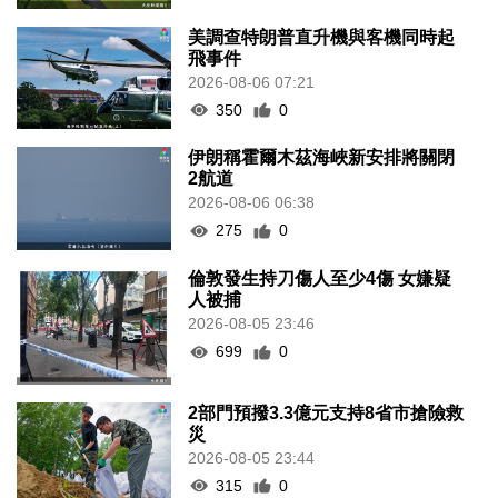
美調查特朗普直升機與客機同時起
飛事件
2026-08-06 07:21
350
0
伊朗稱霍爾木茲海峽新安排將關閉
2航道
2026-08-06 06:38
275
0
倫敦發生持刀傷人至少4傷 女嫌疑
人被捕
2026-08-05 23:46
699
0
2部門預撥3.3億元支持8省市搶險救
災
2026-08-05 23:44
315
0