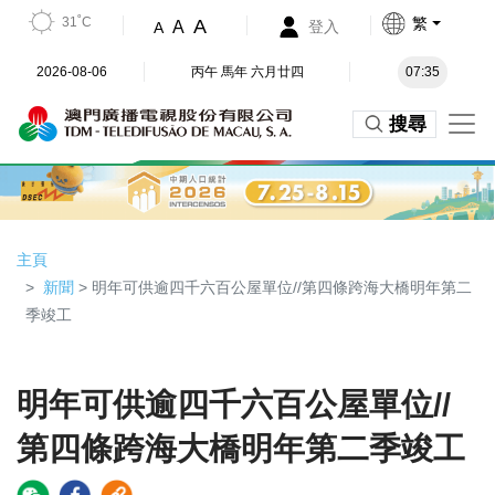
31˚C
繁
A
A
登入
A
2026-08-06
丙午 馬年 六月廿四
07:35
搜尋
主頁
新聞
> 明年可供逾四千六百公屋單位//第四條跨海大橋明年第二
季竣工
明年可供逾四千六百公屋單位//
第四條跨海大橋明年第二季竣工