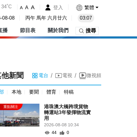
34˚C
A
登入
繁體
A
A
-08-08
丙午 馬年 六月廿六
03:07
直播
節目表
關於我們
搜尋
其他新聞
/
/
電台
電視
微視頻
部
本地
要聞
體育
特稿
港珠澳大橋跨境貨物
轉運站3年發揮物流實
用
2026-08-08 10:34
44
0