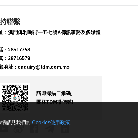
2026-08-07 20:48
450
0
持聯繫
四川宜賓高縣4.9級地
震釀1死6傷
址：澳門俾利喇街一五七號A傳訊事務及多媒體
2026-08-07 20:45
199
0
：28517758
雞頸馬路優化排水 下
：28716579
週一起臨時交管
2026-08-07 20:13
郵地址：
enquiry@tdm.com.mo
227
0
梁鴻細倡建全澳高風
險斑馬線清單分批翻
請即掃描二維碼,
新
關注TDM微信號!
2026-08-07 19:52
276
0
。詳情請見我們的
Cookies使用政策
。
葡西語市場推介會冀
助企業出海
2026-08-07 19:44