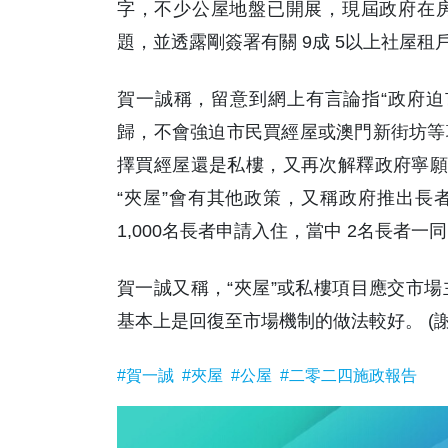
字，不少公屋地盤已開展，現屆政府在
題，並透露剛簽署有關 9成 5以上社屋
賀一誠稱，留意到網上有言論指“政府迫
歸，不會強迫市民買經屋或澳門新街坊等
擇買經屋還是私樓，又再次解釋政府寧願
“夾屋”會有其他政策，又稱政府推出長
1,000名長者申請入住，當中 2名長者一同
賀一誠又稱，“夾屋”或私樓項目應交市
基本上是回復至市場機制的做法較好。 (謝
#賀一誠
#夾屋
#公屋
#二零二四施政報告