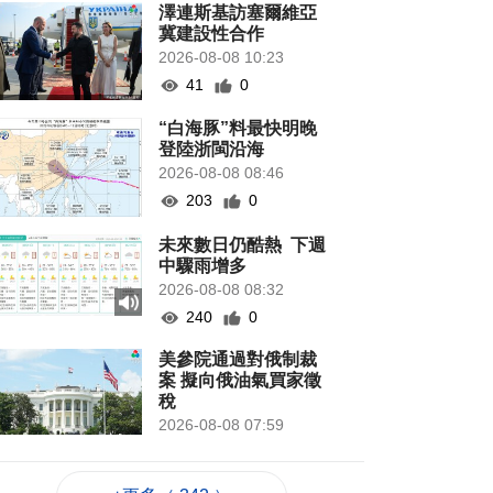
澤連斯基訪塞爾維亞
冀建設性合作
2026-08-08 10:23
41
0
“白海豚”料最快明晚
登陸浙閩沿海
2026-08-08 08:46
203
0
未來數日仍酷熱 下週
中驟雨增多
2026-08-08 08:32
240
0
美參院通過對俄制裁
案 擬向俄油氣買家徵
稅
2026-08-08 07:59
127
0