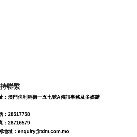
2026-08-07 19:44
126
0
政府啟梳理樓宇外牆
維修防火安全監管流
程
2026-08-07 19:41
165
0
“白海豚”料今晚移入
東海 多地提前防颱
2026-08-07 19:27
258
0
持聯繫
議事亭前地大三巴等
址：澳門俾利喇街一五七號A傳訊事務及多媒體
一帶將滅蚊
2026-08-07 19:24
：28517758
139
0
：28716579
7旬翁流感重症須深切
郵地址：
enquiry@tdm.com.mo
治療