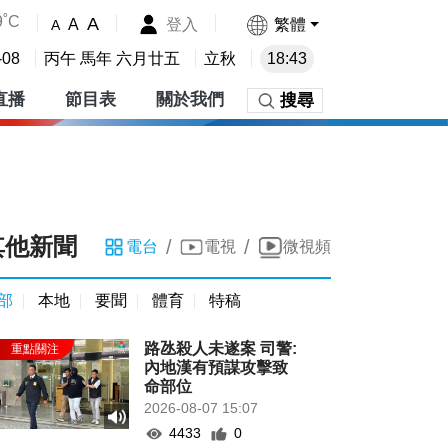
9˚C
A
登入
繁體
A
A
-08
丙午 馬年 六月廿五
立秋
18:43
直播
節目表
關於我們
搜尋
其他新聞
/
/
電台
電視
微視頻
部
本地
要聞
體育
特稿
路氹殺人未遂案 司警:
內地漢有預謀攻擊致
命部位
2026-08-07 15:07
4433
0