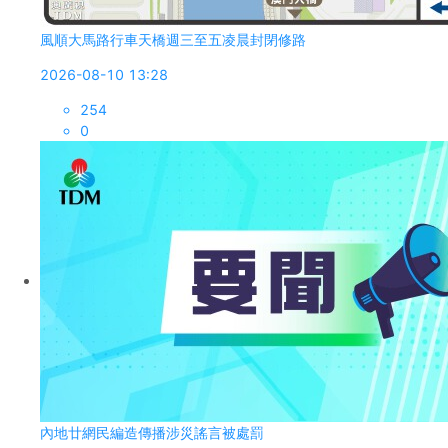
風順大馬路行車天橋週三至五凌晨封閉修路
2026-08-10 13:28
254
0
內地廿網民編造傳播涉災謠言被處罰