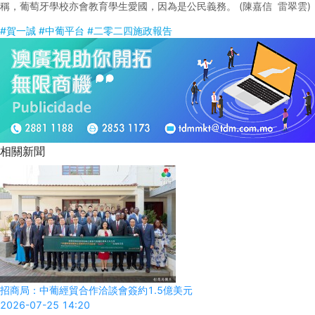
稱，葡萄牙學校亦會教育學生愛國，因為是公民義務。 (陳嘉信 雷翠雲)
#賀一誠
#中葡平台
#二零二四施政報告
相關新聞
招商局：中葡經貿合作洽談會簽約1.5億美元
2026-07-25 14:20