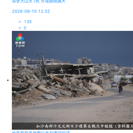
加拿大山火1死 火場面積擴大
2026-08-10 12:32
135
0
哈馬斯籲美施壓以色列遵守協議