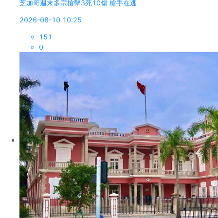
芝加哥週末多宗槍擊3死10傷 槍手在逃
2026-08-10 10:25
151
0