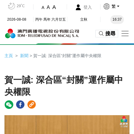
29˚C
繁
A
A
登入
A
2026-08-08
丙午 馬年 六月廿五
立秋
16:37
搜尋
主頁
新聞
> 賀一誠: 深合區“封關”運作屬中央權限
賀一誠: 深合區“封關”運作屬中
央權限