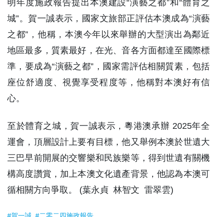
明年度施政報告提出本澳建設“演藝之都”和“體育之
城”。賀一誠表示，國家文旅部正評估本澳成為“演藝
之都”，他稱，本澳今年以來舉辦的大型演出為鄰近
地區最多，質素最好，在光、音各方面都達至國際標
準，要成為“演藝之都”，國家需評估相關質素，包括
座位舒適度、視覺享受程度等，他稱對本澳好有信
心。
至於體育之城，賀一誠表示，粵港澳承辦 2025年全
運會，頂層設計上要有目標，他又舉例本澳於世遺大
三巴早前開展的交響樂和民族樂等，得到世遺有關機
構高度讚賞，加上本澳文化遺產背景，他認為本澳可
循相關方向爭取。 (葉永貞 林智文 雷翠雲)
#賀一誠
#二零二四施政報告