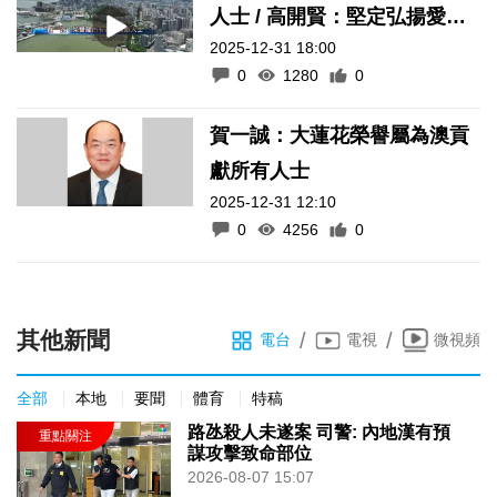
人士 / 高開賢：堅定弘揚愛國
2025-12-31 18:00
愛澳核心價值
0
1280
0
賀一誠：大蓮花榮譽屬為澳貢
獻所有人士
2025-12-31 12:10
0
4256
0
其他新聞
/
/
電台
電視
微視頻
全部
本地
要聞
體育
特稿
路氹殺人未遂案 司警: 內地漢有預
謀攻擊致命部位
2026-08-07 15:07