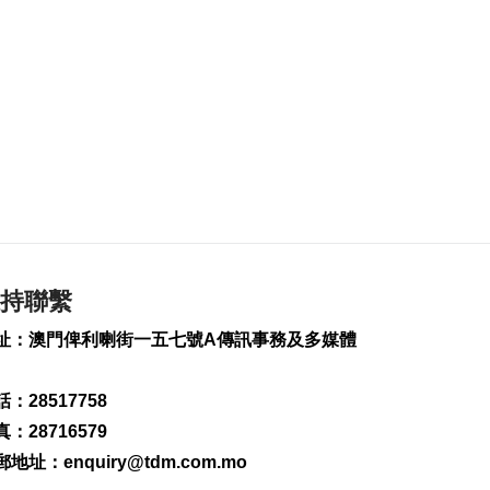
2026-08-07 19:44
109
0
政府啟梳理樓宇外牆
維修防火安全監管流
程
2026-08-07 19:41
149
0
“白海豚”料今晚移入
東海 多地提前防颱
2026-08-07 19:27
240
0
持聯繫
議事亭前地大三巴等
址：澳門俾利喇街一五七號A傳訊事務及多媒體
一帶將滅蚊
2026-08-07 19:24
：28517758
123
0
：28716579
7旬翁流感重症須深切
郵地址：
enquiry@tdm.com.mo
治療