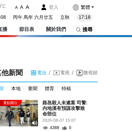
9˚C
A
登入
繁體
A
A
-08
丙午 馬年 六月廿五
立秋
17:18
直播
節目表
關於我們
搜尋
其他新聞
/
/
電台
電視
微視頻
部
本地
要聞
體育
特稿
路氹殺人未遂案 司警:
內地漢有預謀攻擊致
命部位
2026-08-07 15:07
4388
0